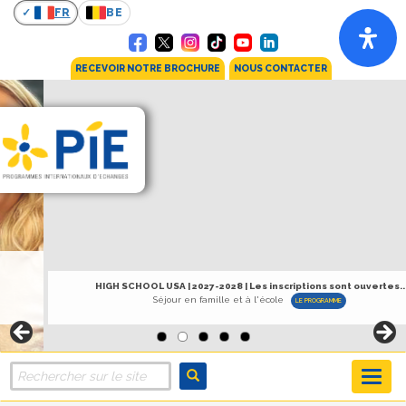
FR
BE
RECEVOIR NOTRE BROCHURE
NOUS CONTACTER
HIGH SCHOOL USA | 2027-2028 | Les inscriptions sont ouvertes...
Séjour en famille et à l'école
LE PROGRAMME