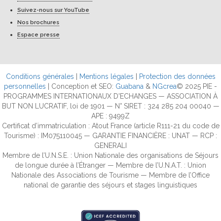
Suivez-nous sur YouTube
Nos brochures
Espace presse
Conditions générales
|
Mentions légales
|
Protection des données
personnelles
| Conception et SEO:
Guabana
&
NGcrea
© 2025 PIE -
PROGRAMMES INTERNATIONAUX D'ECHANGES — ASSOCIATION À
BUT NON LUCRATIF, loi de 1901 — N° SIRET : 324 285 204 00040 —
APE : 9499Z
Certificat d’immatriculation : Atout France (article R111-21 du code de
Tourisme) : IM075110045 — GARANTIE FINANCIÈRE : UNAT — RCP :
GENERALI
Membre de l’U.N.S.E. : Union Nationale des organisations de Séjours
de longue durée à l’Étranger — Membre de l’U.N.A.T. : Union
Nationale des Associations de Tourisme — Membre de l’Office
national de garantie des séjours et stages linguistiques