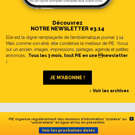
Découvrez
NOTRE NEWSLETTER e3.14
Elle est la digne remplaçante de l’emblématique journal 3.14.
Mais comme son aîné, elle condense le meilleur de PIE : focus
sur un ancien, images, impressions, partages, agenda et petites
annonces…
Tous les 3 mois, tout PIE en une newsletter
:
JE M’ABONNE !
>
Voir les archives
PIE organise régulièrement des réunions d'information "scolaire" ou
X
Et vous, savez vous pourquoi notre journal s’appelle
"universitaire" en ligne et/ou en présentiel
3.14 ?
Voir les prochaines dates