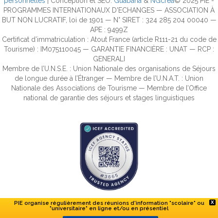
personnelles
| Conception et SEO:
Guabana
&
NGcrea
© 2025 PIE -
PROGRAMMES INTERNATIONAUX D'ECHANGES — ASSOCIATION À
BUT NON LUCRATIF, loi de 1901 — N° SIRET : 324 285 204 00040 —
APE : 9499Z
Certificat d’immatriculation : Atout France (article R111-21 du code de
Tourisme) : IM075110045 — GARANTIE FINANCIÈRE : UNAT — RCP :
GENERALI
Membre de l’U.N.S.E. : Union Nationale des organisations de Séjours
de longue durée à l’Étranger — Membre de l’U.N.A.T. : Union
Nationale des Associations de Tourisme — Membre de l’Office
national de garantie des séjours et stages linguistiques
PIE organise régulièrement des réunions d'information "scolaire" ou
X
"universitaire" en ligne et/ou en présentiel