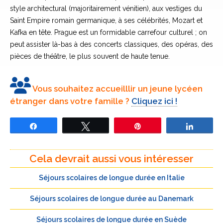
style architectural (majoritairement vénitien), aux vestiges du
Saint Empire romain germanique, à ses célébrités, Mozart et
Kafka en tête. Prague est un formidable carrefour culturel ; on
peut assister là-bas à des concerts classiques, des opéras, des
pièces de théâtre, le plus souvent de haute tenue.
Scènes de vie tchèques
Les familles d’accueil tchèques
Le lycée tchèque
Vous souhaitez accueilllir un jeune lycéen
étranger dans votre famille ?
Cliquez ici !
Le peuple tchèque est un peuple accueillant, bien élevé et
Le Lycée offre une éducation générale et prépare surtout aux
Les
enthousiaste. Les familles d’accueil sont presque toujours de
études universitaires. La plupart d’entre eux sont appelés «
Tchèques
classe moyenne, ayant des enfants scolarisés au lycée et
gymnasiums » et l’on y enseigne les matières académiques
Partagez
Tweetez
Épingle
sont des
Partage
vivant à Prague ou dans ses alentours.
comme les sciences ou les langues. Il existe de nombreuses
personnes à
écoles spécialisées. Les étudiants étrangers sont
l’éducation
Cela devrait aussi vous intéresser
principalement placés dans des Gymnasiums. Ils ont le plus
manifeste,
souvent un programme qui leur est propre et assistent à des
souriants et
Séjours scolaires de longue durée en Italie
cours de Tchèque l’après-midi.
au sens de
l’humour
Séjours scolaires de longue durée au Danemark
Les écoles Tchèques ont entre 500 et 600 élèves ; ils sont
prononcé. Vous inviter leur sera naturel, et qu’un étranger
entre 25 et 30 par classe. Les cours ont lieu du lundi au
Séjours scolaires de longue durée en Suède
tienne systématiquement à payer pourrait les offusquer.