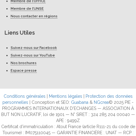
Membre de l’OFFICE
Membre de l’UNSE
Nous contacter en régions
Liens Utiles
Suivez-nous sur Facebook
Suivez-nous sur YouTube
Nos brochures
Espace presse
Conditions générales
|
Mentions légales
|
Protection des données
personnelles
| Conception et SEO:
Guabana
&
NGcrea
© 2025 PIE -
PROGRAMMES INTERNATIONAUX D'ECHANGES — ASSOCIATION À
BUT NON LUCRATIF, loi de 1901 — N° SIRET : 324 285 204 00040 —
APE : 9499Z
Certificat d’immatriculation : Atout France (article R111-21 du code de
Tourisme) : IM075110045 — GARANTIE FINANCIÈRE : UNAT — RCP :