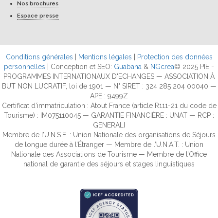
Nos brochures
Espace presse
Conditions générales
|
Mentions légales
|
Protection des données
personnelles
| Conception et SEO:
Guabana
&
NGcrea
© 2025 PIE -
PROGRAMMES INTERNATIONAUX D'ECHANGES — ASSOCIATION À
BUT NON LUCRATIF, loi de 1901 — N° SIRET : 324 285 204 00040 —
APE : 9499Z
Certificat d’immatriculation : Atout France (article R111-21 du code de
Tourisme) : IM075110045 — GARANTIE FINANCIÈRE : UNAT — RCP :
GENERALI
Membre de l’U.N.S.E. : Union Nationale des organisations de Séjours
de longue durée à l’Étranger — Membre de l’U.N.A.T. : Union
Nationale des Associations de Tourisme — Membre de l’Office
national de garantie des séjours et stages linguistiques