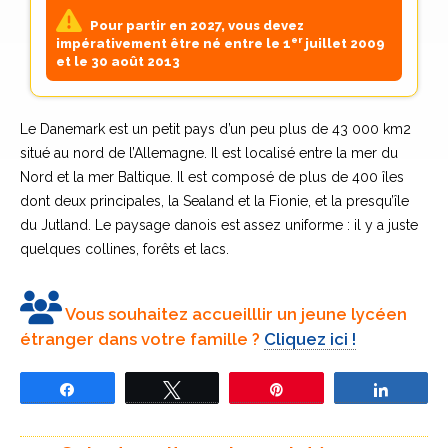
Pour partir en 2027, vous devez
er
impérativement être né entre le 1
juillet 2009
et le 30 août 2013
Le Danemark est un petit pays d’un peu plus de 43 000 km2
situé au nord de l’Allemagne. Il est localisé entre la mer du
Nord et la mer Baltique. Il est composé de plus de 400 îles
dont deux principales, la Sealand et la Fionie, et la presqu’île
du Jutland. Le paysage danois est assez uniforme : il y a juste
quelques collines, forêts et lacs.
Suivez le compte Instagram du correspondant
Scènes de vie danoises
Les familles d’accueil danoises
Le lycée danois
PIE au Danemark !
Vous souhaitez accueilllir un jeune lycéen
étranger dans votre famille ?
Cliquez ici !
Le Danemark accorde peu d’importance aux coutumes ainsi
Les Danois sont généralement éduqués et informés. Une
Le Lycée Danois n’est pas obligatoire ; il s’étend sur trois ans et
qu’aux traditions. La tolérance et l’ouverture d’esprit sont
certaine familiarité est typique ; leur attitude détendue et
offre deux possibilités: le gymnasium (enseignement général)
considérées comme des valeurs culturelles locales.
parfois humoristique à l’égard des autorités et dans la vie en
ou les écoles techniques. Au terme de ces trois années, les
Partagez
Tweetez
Épingle
Partage
général est habituelle. Le peuple danois est chaleureux, vivant
étudiants auront présenté un certain nombre d’épreuves
Le matin, les Danois prennent le temps de déjeuner, par
et tolérant.
écrites et orales valant pour le baccalauréat.