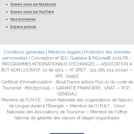
Suivez-nous sur Facebook
Suivez-nous sur YouTube
Nos brochures
Espace presse
Conditions générales
|
Mentions légales
|
Protection des données
personnelles
| Conception et SEO:
Guabana
&
NGcrea
© 2025 PIE -
PROGRAMMES INTERNATIONAUX D'ECHANGES — ASSOCIATION À
BUT NON LUCRATIF, loi de 1901 — N° SIRET : 324 285 204 00040 —
APE : 9499Z
Certificat d’immatriculation : Atout France (article R111-21 du code de
Tourisme) : IM075110045 — GARANTIE FINANCIÈRE : UNAT — RCP :
GENERALI
Membre de l’U.N.S.E. : Union Nationale des organisations de Séjours
de longue durée à l’Étranger — Membre de l’U.N.A.T. : Union
Nationale des Associations de Tourisme — Membre de l’Office
national de garantie des séjours et stages linguistiques