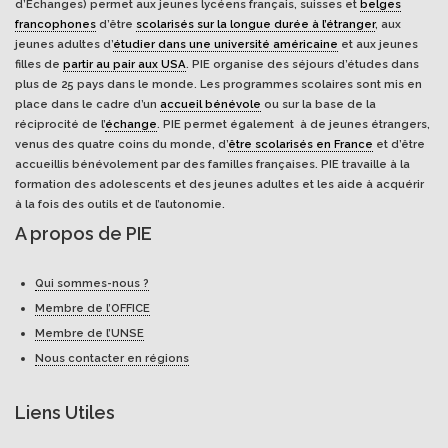
d’Echanges) permet aux jeunes lycéens français, suisses et
belges
francophones
d’être
scolarisés sur la longue durée à l’étranger
, aux
jeunes adultes d’
étudier dans une université américaine
et aux jeunes
filles de
partir au pair aux USA
. PIE organise des séjours d’études dans
plus de 25 pays dans le monde. Les programmes scolaires sont mis en
place dans le cadre d’un
accueil bénévole
ou sur la base de la
réciprocité de l’
échange
. PIE permet également à de jeunes étrangers,
venus des quatre coins du monde, d’
être scolarisés en France
et d’être
accueillis bénévolement par des familles françaises. PIE travaille à la
formation des adolescents et des jeunes adultes et les aide à acquérir
à la fois des outils et de l’autonomie.
A propos de PIE
Qui sommes-nous ?
Membre de l’OFFICE
Membre de l’UNSE
Nous contacter en régions
Liens Utiles