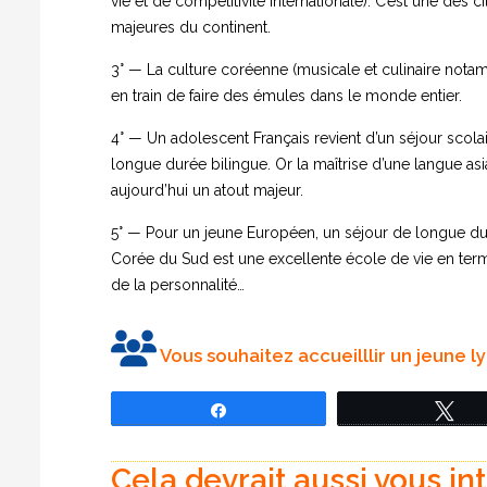
vie et de compétitivité internationale). C’est une des ci
majeures du continent.
3° — La culture coréenne (musicale et culinaire nota
en train de faire des émules dans le monde entier.
4° — Un adolescent Français revient d’un séjour scola
longue durée bilingue. Or la maîtrise d’une langue asi
aujourd’hui un atout majeur.
5° — Pour un jeune Européen, un séjour de longue d
Corée du Sud est une excellente école de vie en te
de la personnalité…
Vous souhaitez accueilllir un jeune 
Partagez
Tw
Cela devrait aussi vous in