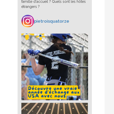
famille d'accueil ? Quels sont les hôtes
étrangers ?
s
al
peut
pietroisquatorze
ent
 il
u
ver
es,
it
t
il ne
ands
ion