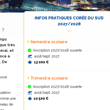
INFOS PRATIQUES CORÉE DU SUD
2027/2028
 ?
emps
Semestre scolaire
 que très
ral, et
Inscription 2027/2028 ouverte
encé à
août/sept. 2027
. De
13 000 €
mpose
Trimestre scolaire
Inscription 2027/2028 ouverte
ulation
août/sept. 2027
 comme une
10 500 €
niveau de