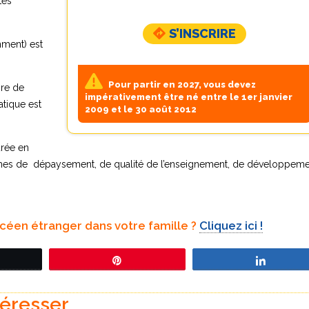
tés
S’INSCRIRE
mment) est
Pour partir en 2027, vous devez
ire de
impérativement être né entre le 1er janvier
atique est
2009 et le 30 août 2012
urée en
rmes de dépaysement, de qualité de l’enseignement, de développem
L’accueil en famille
lycéen étranger dans votre famille ?
Cliquez ici !
La famille est un élément très impor
eetez
Épingle
Partage
dans la société coréenne. Cette der
est très patriarcale. Une fois mariée, 
femme doit généralement renoncer
téresser