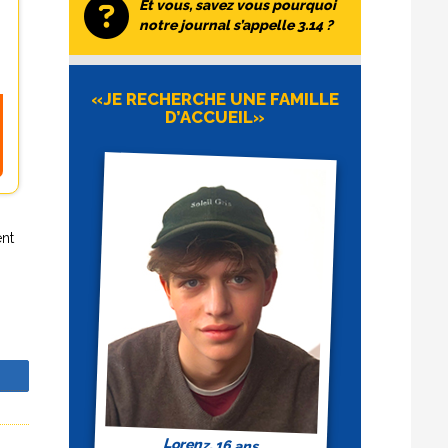
Et vous, savez vous pourquoi
notre journal s’appelle 3.14 ?
«JE RECHERCHE UNE FAMILLE
D’ACCUEIL»
ent
tant
z
nière
la
 à
Lorenz, 16 ans