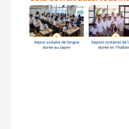
Séjour scolaire de longue
Séjours scolaires de
durée au Japon
durée en Thaïla
Le Pays
De pays du tiers monde, la Corée du Sud est devenu
économique de taille, mais également un pays précur
L’école
Vie quotidienne
nouvelles technologies.