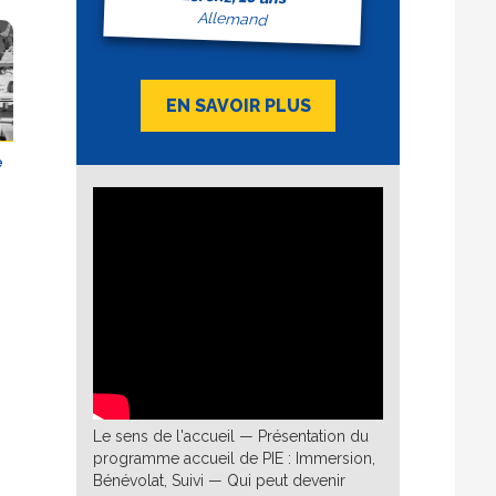
ts et
Allemand
nte
t, de
re
EN SAVOIR PLUS
 de
des
e
rès
éenne
et
re
Le sens de l'accueil — Présentation du
programme accueil de PIE : Immersion,
Bénévolat, Suivi — Qui peut devenir