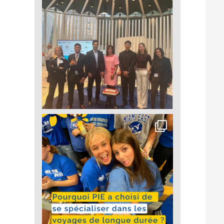
r le
a
cas,
ir
t