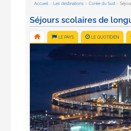
Accueil
Les destinations
Corée du Sud
Séjou
Séjours scolaires de lon
LE PAYS
LE QUOTIDIEN