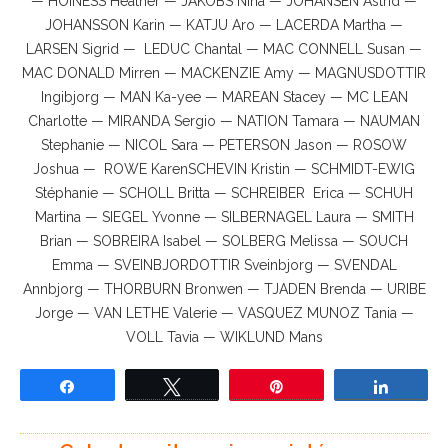
— HOINESS Heather — JAKOBS Nina — JOHANSEN Astrid —
JOHANSSON Karin — KATJU Aro — LACERDA Martha —
LARSEN Sigrid — LEDUC Chantal — MAC CONNELL Susan —
MAC DONALD Mirren — MACKENZIE Amy — MAGNUSDOTTIR
Ingibjorg — MAN Ka-yee — MAREAN Stacey — MC LEAN
Charlotte — MIRANDA Sergio — NATION Tamara — NAUMAN
Stephanie — NICOL Sara — PETERSON Jason — ROSOW
Joshua — ROWE KarenSCHEVIN Kristin — SCHMIDT-EWIG
Stéphanie — SCHOLL Britta — SCHREIBER Erica — SCHUH
Martina — SIEGEL Yvonne — SILBERNAGEL Laura — SMITH
Brian — SOBREIRA Isabel — SOLBERG Melissa — SOUCH
Emma — SVEINBJORDOTTIR Sveinbjorg — SVENDAL
Annbjorg — THORBURN Bronwen — TJADEN Brenda — URIBE
Jorge — VAN LETHE Valerie — VASQUEZ MUNOZ Tania —
VOLL Tavia — WIKLUND Mans
Partagez
Tweetez
Épingle
Partage