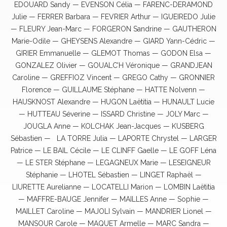
EDOUARD Sandy — EVENSON Célia — FARENC-DERAMOND
Julie — FERRER Barbara — FEVRIER Arthur — IGUEIREDO Julie
— FLEURY Jean-Marc — FORGERON Sandrine — GAUTHERON
Marie-Odile — GHEYSENS Alexandre — GIARD Yann-Cédric —
GIRIER Emmanuelle — GLEMOT Thomas — GODON Elsa —
GONZALEZ Olivier — GOUALC’H Véronique — GRANDJEAN
Caroline — GREFFIOZ Vincent — GREGO Cathy — GRONNIER
Florence — GUILLAUME Stéphane — HATTE Nolvenn —
HAUSKNOST Alexandre — HUGON Laëtitia — HUNAULT Lucie
— HUTTEAU Séverine — ISSARD Christine — JOLY Marc —
JOUGLA Anne — KOLCHAK Jean-Jacques — KUSBERG
Sébastien — LA TORRE Julia — LAPORTE Chrystel — LARGER
Patrice — LE BAIL Cécile — LE CLINFF Gaelle — LE GOFF Léna
— LE STER Stéphane — LEGAGNEUX Marie — LESEIGNEUR
Stéphanie — LHOTEL Sébastien — LINGET Raphaël —
LIURETTE Aurelianne — LOCATELLI Marion — LOMBIN Laëtitia
— MAFFRE-BAUGE Jennifer — MAILLES Anne — Sophie —
MAILLET Caroline — MAJOLI Sylvain — MANDRIER Lionel —
MANSOUR Carole — MAQUET Armelle — MARC Sandra —