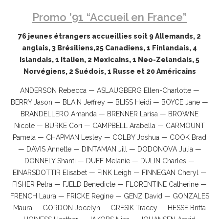
Promo ’91 “Accueil en France”
76 jeunes étrangers accueillies soit 9 Allemands, 2
anglais, 3 Brésiliens,25 Canadiens, 1 Finlandais, 4
Islandais, 1 Italien, 2 Mexicains, 1 Neo-Zelandais, 5
Norvégiens, 2 Suédois, 1 Russe et 20 Américains
ANDERSON Rebecca — ASLAUGBERG Ellen-Charlotte —
BERRY Jason — BLAIN Jeffrey — BLISS Heidi — BOYCE Jane —
BRANDELLERO Amanda — BRENNER Larisa — BROWNE
Nicole — BURKE Cori — CAMPBELL Arabella — CARMOUNT
Pamela — CHAPMAN Lesley — COLBY Joshua — COOK Brad
— DAVIS Annette — DINTAMAN Jill — DODONOVA Julia —
DONNELY Shanti — DUFF Melanie — DULIN Charles —
EINARSDOTTIR Elisabet — FINK Leigh — FINNEGAN Cheryl —
FISHER Petra — FJELD Benedicte — FLORENTINE Catherine —
FRENCH Laura — FRICKE Regine — GENZ David — GONZALES
Maura — GORDON Jocelyn — GRESIK Tracey — HESSE Britta