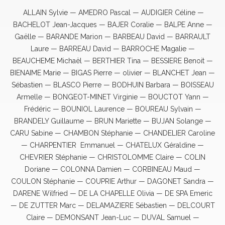
ALLAIN Sylvie — AMEDRO Pascal — AUDIGIER Céline —
BACHELOT Jean-Jacques — BAJER Coralie — BALPE Anne —
Gaëlle — BARANDE Marion — BARBEAU David — BARRAULT
Laure — BARREAU David — BARROCHE Magalie —
BEAUCHEME Michaël — BERTHIER Tina — BESSIERE Benoit —
BIENAIME Marie — BIGAS Pierre — olivier — BLANCHET Jean —
Sébastien — BLASCO Pierre — BODHUIN Barbara — BOISSEAU
Armelle — BONGEOT-MINET Virginie — BOUCTOT Yann —
Frédéric — BOUNIOL Laurence — BOUREAU Sylvain —
BRANDELY Guillaume — BRUN Mariette — BUJAN Solange —
CARU Sabine — CHAMBON Stéphanie — CHANDELIER Caroline
— CHARPENTIER Emmanuel — CHATELUX Géraldine —
CHEVRIER Stéphanie — CHRISTOLOMME Claire — COLIN
Doriane — COLONNA Damien — CORBINEAU Maud —
COULON Stéphanie — COUPRIE Arthur — DAGONET Sandra —
DARENE Wilfried — DE LA CHAPELLE Olivia — DE SPA Emeric
— DE ZUTTER Marc — DELAMAZIERE Sébastien — DELCOURT
Claire — DEMONSANT Jean-Luc — DUVAL Samuel —