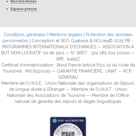
Nos brochures
Espace presse
Conditions générales
|
Mentions légales
|
Protection des données
personnelles
| Conception et SEO:
Guabana
&
NGcrea
© 2025 PIE -
PROGRAMMES INTERNATIONAUX D'ECHANGES — ASSOCIATION À
BUT NON LUCRATIF, loi de 1901 — N° SIRET : 324 285 204 00040 —
APE : 9499Z
Certificat d’immatriculation : Atout France (article R111-21 du code de
Tourisme) : IM075110045 — GARANTIE FINANCIÈRE : UNAT — RCP :
GENERALI
Membre de l’U.N.S.E. : Union Nationale des organisations de Séjours
de longue durée à l’Étranger — Membre de l’U.N.A.T. : Union
Nationale des Associations de Tourisme — Membre de l’Office
national de garantie des séjours et stages linguistiques