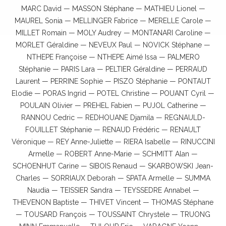
MARC David — MASSON Stéphane — MATHIEU Lionel —
MAUREL Sonia — MELLINGER Fabrice — MERELLE Carole —
MILLET Romain — MOLY Audrey — MONTANARI Caroline —
MORLET Géraldine — NEVEUX Paul — NOVICK Stéphane —
NTHEPE Françoise — NTHEPE Aimé Issa — PALMERO
Stéphanie — PARIS Lara — PELTIER Géraldine — PERRAUD
Laurent — PERRINE Sophie — PISZO Stéphanie — PONTAUT
Elodie — PORAS Ingrid — POTEL Christine — POUANT Cyril —
POULAIN Olivier — PREHEL Fabien — PUJOL Catherine —
RANNOU Cedric — REDHOUANE Djamila — REGNAULD-
FOUILLET Stéphanie — RENAUD Frédéric — RENAULT
Véronique — REY Anne-Juliette — RIERA Isabelle — RINUCCINI
Armelle — ROBERT Anne-Marie — SCHMITT Alan —
SCHOENHUT Carine — SIBOIS Renaud — SKARBOWSKI Jean-
Charles — SORRIAUX Deborah — SPATA Armelle — SUMMA
Naudia — TEISSIER Sandra — TEYSSEDRE Annabel —
THEVENON Baptiste — THIVET Vincent — THOMAS Stéphane
— TOUSARD François — TOUSSAINT Chrystele — TRUONG