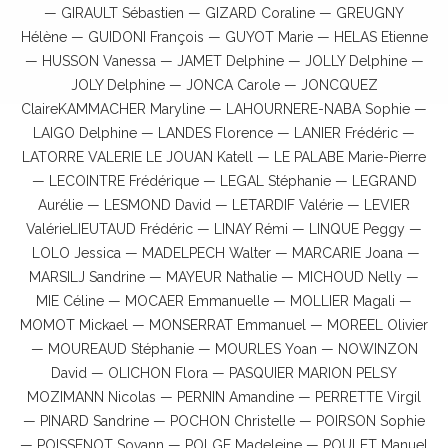
— GIRAULT Sébastien — GIZARD Coraline — GREUGNY
Hélène — GUIDONI François — GUYOT Marie — HELAS Etienne
— HUSSON Vanessa — JAMET Delphine — JOLLY Delphine —
JOLY Delphine — JONCA Carole — JONCQUEZ
ClaireKAMMACHER Maryline — LAHOURNERE-NABA Sophie —
LAIGO Delphine — LANDES Florence — LANIER Frédéric —
LATORRE VALERIE LE JOUAN Katell — LE PALABE Marie-Pierre
— LECOINTRE Frédérique — LEGAL Stéphanie — LEGRAND
Aurélie — LESMOND David — LETARDIF Valérie — LEVIER
ValérieLIEUTAUD Frédéric — LINAY Rémi — LINQUE Peggy —
LOLO Jessica — MADELPECH Walter — MARCARIE Joana —
MARSILJ Sandrine — MAYEUR Nathalie — MICHOUD Nelly —
MIE Céline — MOCAER Emmanuelle — MOLLIER Magali —
MOMOT Mickael — MONSERRAT Emmanuel — MOREEL Olivier
— MOUREAUD Stéphanie — MOURLES Yoan — NOWINZON
David — OLICHON Flora — PASQUIER MARION PELSY
MOZIMANN Nicolas — PERNIN Amandine — PERRETTE Virgil
— PINARD Sandrine — POCHON Christelle — POIRSON Sophie
— POISSENOT Sovann — POLGE Madeleine — POULET Manuel