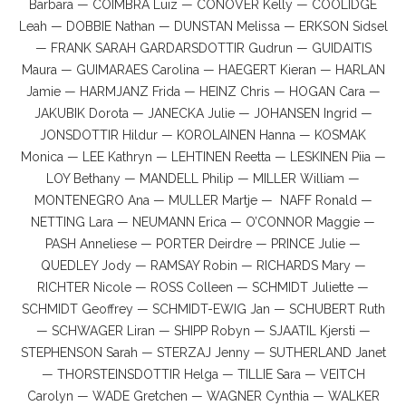
Barbara — COIMBRA Luiz — CONOVER Kelly — COOLIDGE
Leah — DOBBIE Nathan — DUNSTAN Melissa — ERKSON Sidsel
— FRANK SARAH GARDARSDOTTIR Gudrun — GUIDAITIS
Maura — GUIMARAES Carolina — HAEGERT Kieran — HARLAN
Jamie — HARMJANZ Frida — HEINZ Chris — HOGAN Cara —
JAKUBIK Dorota — JANECKA Julie — JOHANSEN Ingrid —
JONSDOTTIR Hildur — KOROLAINEN Hanna — KOSMAK
Monica — LEE Kathryn — LEHTINEN Reetta — LESKINEN Piia —
LOY Bethany — MANDELL Philip — MILLER William —
MONTENEGRO Ana — MULLER Martje — NAFF Ronald —
NETTING Lara — NEUMANN Erica — O’CONNOR Maggie —
PASH Anneliese — PORTER Deirdre — PRINCE Julie —
QUEDLEY Jody — RAMSAY Robin — RICHARDS Mary —
RICHTER Nicole — ROSS Colleen — SCHMIDT Juliette —
SCHMIDT Geoffrey — SCHMIDT-EWIG Jan — SCHUBERT Ruth
— SCHWAGER Liran — SHIPP Robyn — SJAATIL Kjersti —
STEPHENSON Sarah — STERZAJ Jenny — SUTHERLAND Janet
— THORSTEINSDOTTIR Helga — TILLIE Sara — VEITCH
Carolyn — WADE Gretchen — WAGNER Cynthia — WALKER