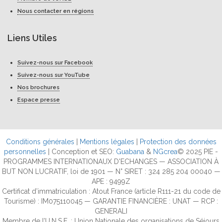
Nous contacter en régions
Liens Utiles
Suivez-nous sur Facebook
Suivez-nous sur YouTube
Nos brochures
Espace presse
Conditions générales
|
Mentions légales
|
Protection des données
personnelles
| Conception et SEO:
Guabana
&
NGcrea
© 2025 PIE -
PROGRAMMES INTERNATIONAUX D'ECHANGES — ASSOCIATION À
BUT NON LUCRATIF, loi de 1901 — N° SIRET : 324 285 204 00040 —
APE : 9499Z
Certificat d’immatriculation : Atout France (article R111-21 du code de
Tourisme) : IM075110045 — GARANTIE FINANCIÈRE : UNAT — RCP :
GENERALI
Membre de l’U.N.S.E. : Union Nationale des organisations de Séjours