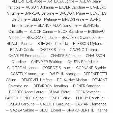
ALHERITIERE Alice — ARTEAGA Jorge — AUBAN Jean-
François — AUGUIN Johanna — BADER Caroline — BARBERO
Virginie — BARREAU Jérôme — BAUDOIN Marie — BEAUFILS
Delphine — BELOT Mélanie — BIRECKI Anne — BLANC
Emmanuelle — BLANC-TALON Sandrine — BLANCHET
Charlotte — BLOCH Carine — BLOX Blandine — BOISSEAU
Vincent — BOUCKAERT Julie — BOULMER Gwendoline —
BRAULT Paulina — BREGEOT Clotilde — BRESSON Mylène —
BRIAND Cécile — CASTEX Sabine — CAVENG Thomas —
CHARLES Emmanuelle — CHARPE Stéphane — CHAUSSON
Claudine — CHEVRIER Béatrice — CHUPIN Bénédicte —
CLOITRE Marianne — CORBOZ Samuel — CORNAND Sophie
— COSTEUX Anne-Lise — DAUPHIN Nadège — DEBENEDETTI
Céline — DEKERVEL Hélène — DELAUNAY Marion — DEMONT
Gwendoline — DEPARDON Jonathan — DIENER Sandrine —
DORBEC Anne-Laure — DUVAL Piérel — EGEA Séverine —
FAFRED-GENOT Céline — FENET Céline — FLICHY Domitille —
FUSEAU Caroline — GALLIOT Caroline — GASTAN Clémence
— GAZZA Sabine — GILOT Lionel — GIRARD-BERTHET Karine