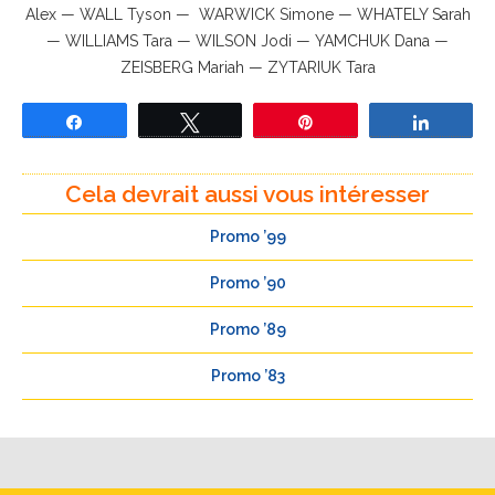
Alex — WALL Tyson — WARWICK Simone — WHATELY Sarah
— WILLIAMS Tara — WILSON Jodi — YAMCHUK Dana —
ZEISBERG Mariah — ZYTARIUK Tara
Partagez
Tweetez
Épingle
Partage
Cela devrait aussi vous intéresser
Promo ’99
Promo ’90
Promo ’89
Promo ’83