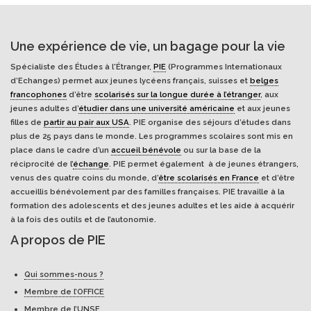
Une expérience de vie, un bagage pour la vie
Spécialiste des Études à l'Étranger,
PIE
(Programmes Internationaux
d’Echanges) permet aux jeunes lycéens français, suisses et
belges
francophones
d’être
scolarisés sur la longue durée à l’étranger
, aux
jeunes adultes d’
étudier dans une université américaine
et aux jeunes
filles de
partir au pair aux USA
. PIE organise des séjours d’études dans
plus de 25 pays dans le monde. Les programmes scolaires sont mis en
place dans le cadre d’un
accueil bénévole
ou sur la base de la
réciprocité de l’
échange
. PIE permet également à de jeunes étrangers,
venus des quatre coins du monde, d’
être scolarisés en France
et d’être
accueillis bénévolement par des familles françaises. PIE travaille à la
formation des adolescents et des jeunes adultes et les aide à acquérir
à la fois des outils et de l’autonomie.
A propos de PIE
Qui sommes-nous ?
Membre de l’OFFICE
Membre de l’UNSE