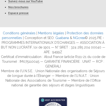
Suivez-nous sur YouTube
Nos brochures
Espace presse
Conditions générales
|
Mentions légales
|
Protection des données
personnelles
| Conception et SEO:
Guabana
&
NGcrea
© 2025 PIE -
PROGRAMMES INTERNATIONAUX D'ECHANGES — ASSOCIATION À
BUT NON LUCRATIF, loi de 1901 — N° SIRET : 324 285 204 00040 —
APE : 9499Z
Certificat d’immatriculation : Atout France (article R111-21 du code de
Tourisme) : IM075110045 — GARANTIE FINANCIÈRE : UNAT — RCP :
GENERALI
Membre de l’U.N.S.E. : Union Nationale des organisations de Séjours
de longue durée à l’Étranger — Membre de l’U.N.A.T. : Union
Nationale des Associations de Tourisme — Membre de l’Office
national de garantie des séjours et stages linguistiques