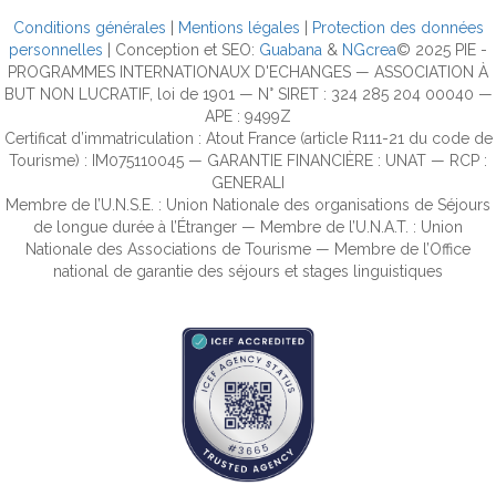
Conditions générales
|
Mentions légales
|
Protection des données
personnelles
| Conception et SEO:
Guabana
&
NGcrea
© 2025 PIE -
PROGRAMMES INTERNATIONAUX D'ECHANGES — ASSOCIATION À
BUT NON LUCRATIF, loi de 1901 — N° SIRET : 324 285 204 00040 —
APE : 9499Z
Certificat d’immatriculation : Atout France (article R111-21 du code de
Tourisme) : IM075110045 — GARANTIE FINANCIÈRE : UNAT — RCP :
GENERALI
Membre de l’U.N.S.E. : Union Nationale des organisations de Séjours
de longue durée à l’Étranger — Membre de l’U.N.A.T. : Union
Nationale des Associations de Tourisme — Membre de l’Office
national de garantie des séjours et stages linguistiques