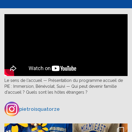
Le sens de l'accueil — Présentation du programme accueil de
PIE : Immersion, Bénévolat, Suivi — Qui peut devenir famille
d'accueil ? Quels sont les hôtes étrangers ?
pietroisquatorze