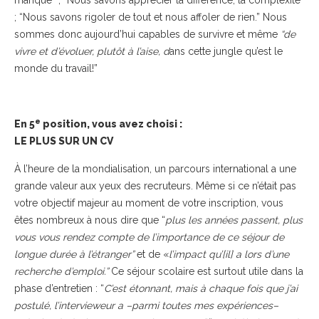
manque
” ; “N
ous savons apprécier la différence, la complexité”
; “Nous savons rigoler de tout et nous affoler de rien.
” Nous
sommes donc aujourd’hui capables de survivre et même
“de
vivre et d’évoluer, plutôt à l’aise, d
ans cette jungle qu’est le
monde du travail!
”
e
En 5
position, vous avez choisi :
LE PLUS SUR UN CV
À l’heure de la mondialisation, un parcours international a une
grande valeur aux yeux des recruteurs. Même si ce n’était pas
votre objectif majeur au moment de votre inscription, vous
êtes nombreux à nous dire que “
plus les années passent, plus
vous vous rendez compte de l’importance de ce séjour de
longue durée à l’étranger”
et de «
l’impact qu’[il] a lors d’une
recherche d’emploi.”
Ce séjour scolaire est surtout utile dans la
phase d’entretien : “
C’est étonnant, mais à chaque fois que j’ai
postulé, l’intervieweur a –parmi toutes mes expériences–