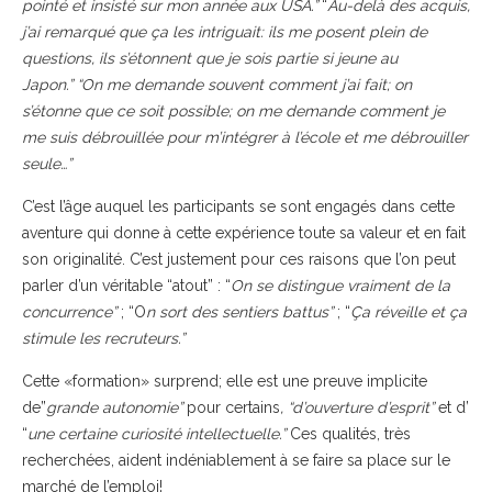
pointé et insisté sur mon année aux USA.”
“
Au-delà des acquis,
j’ai remarqué que ça les intriguait: ils me posent plein de
questions, ils s’étonnent que je sois partie si jeune au
Japon.” “On me demande souvent comment j’ai fait; on
s’étonne que ce soit possible; on me demande comment je
me suis débrouillée pour m’intégrer à l’école et me débrouiller
seule…”
C’est l’âge auquel les participants se sont engagés dans cette
aventure qui donne à cette expérience toute sa valeur et en fait
son originalité. C’est justement pour ces raisons que l’on peut
parler d’un véritable “atout” : “
On se distingue vraiment de la
concurrence”
; “O
n sort des sentiers battus”
; “
Ça réveille et ça
stimule les recruteurs.”
Cette «formation» surprend; elle est une preuve implicite
de”
grande autonomie”
pour certains
, “d’ouverture d’esprit”
et d’
“
une certaine curiosité intellectuelle.”
Ces qualités, très
recherchées, aident indéniablement à se faire sa place sur le
marché de l’emploi!