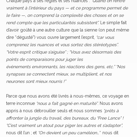
Chaque pays a ses règles et ses nuances :
“Quand on rentre
vraiment à l’intérieur du pays — et ce programme permet de
le faire —, on comprend la complexité des choses et on se
rend compte que les particularités subsistent”.
Le simple fait
d’avoir goûté à une autre culture que la sienne (on peut même
dire “dégusté”) vous ouvre largement l’esprit,
“car vous
comprenez les nuances et vous sortez des stéréotypes”.
“Votre esprit critique s’aiguise” ; “Vous avez désormais des
points de comparaisons pour juger les
évènements environnants, les réactions des gens, etc.” “Nos
synapses se connectent mieux, se multiplient, et nos
neurones sont mieux nourris !”
Parce que nous avons été livrés à nous-mêmes, ce voyage en
terre inconnue
“nous a fait gagné en maturité”
. Nous avons
appris à nous débrouiller seuls et nous sommes
“prêts à
affronter la jungle du travail, des bureaux, du “Free Lance” !
“C’est vraiment un atout pour piger les autres et s’adapter”,
nous dit l’un ; et
“On devient un peu caméléon…”
nous dit