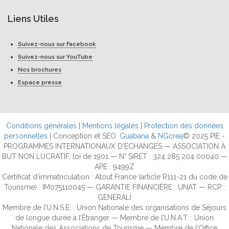
Liens Utiles
Suivez-nous sur Facebook
Suivez-nous sur YouTube
Nos brochures
Espace presse
Conditions générales
|
Mentions légales
|
Protection des données
personnelles
| Conception et SEO:
Guabana
&
NGcrea
© 2025 PIE -
PROGRAMMES INTERNATIONAUX D'ECHANGES — ASSOCIATION À
BUT NON LUCRATIF, loi de 1901 — N° SIRET : 324 285 204 00040 —
APE : 9499Z
Certificat d’immatriculation : Atout France (article R111-21 du code de
Tourisme) : IM075110045 — GARANTIE FINANCIÈRE : UNAT — RCP :
GENERALI
Membre de l’U.N.S.E. : Union Nationale des organisations de Séjours
de longue durée à l’Étranger — Membre de l’U.N.A.T. : Union
Nationale des Associations de Tourisme — Membre de l’Office