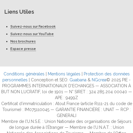
Liens Utiles
Suivez-nous sur Facebook
Suivez-nous sur YouTube
Nos brochures
Espace presse
Conditions générales
|
Mentions légales
|
Protection des données
personnelles
| Conception et SEO:
Guabana
&
NGcrea
© 2025 PIE -
PROGRAMMES INTERNATIONAUX D'ECHANGES — ASSOCIATION À
BUT NON LUCRATIF, loi de 1901 — N° SIRET : 324 285 204 00040 —
APE : 9499Z
Certificat d’immatriculation : Atout France (article R111-21 du code de
Tourisme) : IM075110045 — GARANTIE FINANCIÈRE : UNAT — RCP :
GENERALI
Membre de l’U.N.S.E. : Union Nationale des organisations de Séjours
de longue durée à l’Étranger — Membre de l’U.N.A.T. : Union