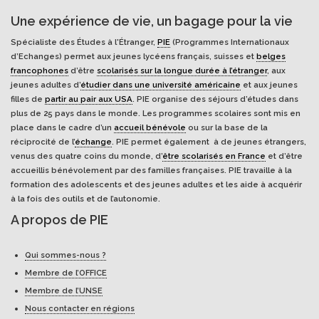
Une expérience de vie, un bagage pour la vie
Spécialiste des Études à l'Étranger,
PIE
(Programmes Internationaux
d’Echanges) permet aux jeunes lycéens français, suisses et
belges
francophones
d’être
scolarisés sur la longue durée à l’étranger
, aux
jeunes adultes d’
étudier dans une université américaine
et aux jeunes
filles de
partir au pair aux USA
. PIE organise des séjours d’études dans
plus de 25 pays dans le monde. Les programmes scolaires sont mis en
place dans le cadre d’un
accueil bénévole
ou sur la base de la
réciprocité de l’
échange
. PIE permet également à de jeunes étrangers,
venus des quatre coins du monde, d’
être scolarisés en France
et d’être
accueillis bénévolement par des familles françaises. PIE travaille à la
formation des adolescents et des jeunes adultes et les aide à acquérir
à la fois des outils et de l’autonomie.
A propos de PIE
Qui sommes-nous ?
Membre de l’OFFICE
Membre de l’UNSE
Nous contacter en régions