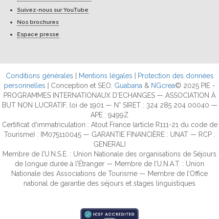
Suivez-nous sur YouTube
Nos brochures
Espace presse
Conditions générales
|
Mentions légales
|
Protection des données
personnelles
| Conception et SEO:
Guabana
&
NGcrea
© 2025 PIE -
PROGRAMMES INTERNATIONAUX D'ECHANGES — ASSOCIATION À
BUT NON LUCRATIF, loi de 1901 — N° SIRET : 324 285 204 00040 —
APE : 9499Z
Certificat d’immatriculation : Atout France (article R111-21 du code de
Tourisme) : IM075110045 — GARANTIE FINANCIÈRE : UNAT — RCP :
GENERALI
Membre de l’U.N.S.E. : Union Nationale des organisations de Séjours
de longue durée à l’Étranger — Membre de l’U.N.A.T. : Union
Nationale des Associations de Tourisme — Membre de l’Office
national de garantie des séjours et stages linguistiques