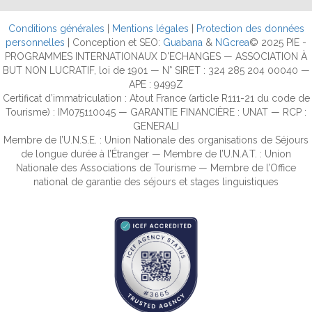
Conditions générales
|
Mentions légales
|
Protection des données
personnelles
| Conception et SEO:
Guabana
&
NGcrea
© 2025 PIE -
PROGRAMMES INTERNATIONAUX D'ECHANGES — ASSOCIATION À
BUT NON LUCRATIF, loi de 1901 — N° SIRET : 324 285 204 00040 —
APE : 9499Z
Certificat d’immatriculation : Atout France (article R111-21 du code de
Tourisme) : IM075110045 — GARANTIE FINANCIÈRE : UNAT — RCP :
GENERALI
Membre de l’U.N.S.E. : Union Nationale des organisations de Séjours
de longue durée à l’Étranger — Membre de l’U.N.A.T. : Union
Nationale des Associations de Tourisme — Membre de l’Office
national de garantie des séjours et stages linguistiques