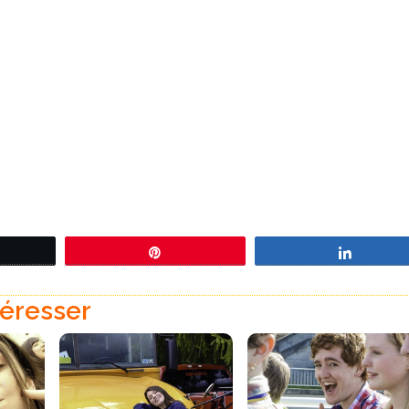
eetez
Épingle
Partage
téresser