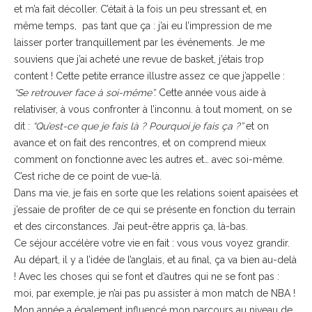
et m’a fait décoller. C’était à la fois un peu stressant et, en
même temps, pas tant que ça : j’ai eu l’impression de me
laisser porter tranquillement par les événements. Je me
souviens que j’ai acheté une revue de basket, j’étais trop
content ! Cette petite errance illustre assez ce que j’appelle :
“Se retrouver face à soi-même”.
Cette année vous aide à
relativiser, à vous confronter à l’inconnu. à tout moment, on se
dit :
“Qu’est-ce que je fais là ? Pourquoi je fais ça ?”
et on
avance et on fait des rencontres, et on comprend mieux
comment on fonctionne avec les autres et… avec soi-même.
C’est riche de ce point de vue-là.
Dans ma vie, je fais en sorte que les relations soient apaisées et
j’essaie de profiter de ce qui se présente en fonction du terrain
et des circonstances. J’ai peut-être appris ça, là-bas.
Ce séjour accélère votre vie en fait : vous vous voyez grandir.
Au départ, il y a l’idée de l’anglais, et au final, ça va bien au-delà
! Avec les choses qui se font et d’autres qui ne se font pas :
moi, par exemple, je n’ai pas pu assister à mon match de NBA !
Mon année a également influencé mon parcours au niveau de