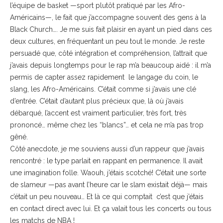
l’équipe de basket —sport plutôt pratiqué par les Afro-
Américains—, le fait que j’accompagne souvent des gens à la
Black Church…. Je me suis fait plaisir en ayant un pied dans ces
deux cultures, en fréquentant un peu tout le monde. Je reste
persuadé que, côté intégration et compréhension, l’attrait que
j’avais depuis longtemps pour le rap m’a beaucoup aidé : il m’a
permis de capter assez rapidement le langage du coin, le
slang, les Afro-Américains. C’était comme si j’avais une clé
d’entrée. C’était d’autant plus précieux que, là où j’avais
débarqué, l’accent est vraiment particulier, très fort, très
prononcé… même chez les “blancs”… et cela ne m’a pas trop
gêné.
Côté anecdote, je me souviens aussi d’un rappeur que j’avais
rencontré : le type parlait en rappant en permanence. Il avait
une imagination folle. Waouh, j’étais scotché! C’était une sorte
de slameur —pas avant l’heure car le slam existait déjà— mais
c’était un peu nouveau… Et là ce qui comptait c’est que j’étais
en contact direct avec lui. Et ça valait tous les concerts ou tous
les matchs de NBA !