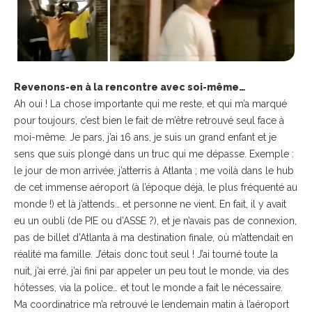
Revenons-en à la rencontre avec soi-même…
Ah oui ! La chose importante qui me reste, et qui m’a marqué
pour toujours, c’est bien le fait de m’être retrouvé seul face à
moi-même. Je pars, j’ai 16 ans, je suis un grand enfant et je
sens que suis plongé dans un truc qui me dépasse. Exemple :
le jour de mon arrivée, j’atterris à Atlanta ; me voilà dans le hub
de cet immense aéroport (à l’époque déjà, le plus fréquenté au
monde !) et là j’attends… et personne ne vient. En fait, il y avait
eu un oubli (de PIE ou d’ASSE ?), et je n’avais pas de connexion,
pas de billet d’Atlanta à ma destination finale, où m’attendait en
réalité ma famille. J’étais donc tout seul ! J’ai tourné toute la
nuit, j’ai erré, j’ai fini par appeler un peu tout le monde, via des
hôtesses, via la police… et tout le monde a fait le nécessaire.
Ma coordinatrice m’a retrouvé le lendemain matin à l’aéroport