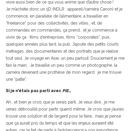
vivre aussi bien de ce qui vous anime que d’autre chose !
Je m’achète donc un 5D (NDLR : appareil/caméra Canon) et je
commence, en parallèle de l’alimentaire, à travailler en
“freelance” pour des collectivités, des villes… et, de
commandes en commandes, ça prend… et je commence à
vivre de ça : films d’entreprises, films “corporates”, puis,
quelques années plus tard, la pub. J’ajoute des petits courts
métrages, des documentaires et des portraits que je réalise
tout seul. Je voyage en Asie, un peu partout. Doucement je me
fais la main, Je travaille un peu comme un photographe, la
caméra devenant une prothèse de mon regard : je me trouve
une “patte”.
Si je n’étais pas parti avec
PIE
…
Ah… et bien je crois que je serais parti. Je veux dire… je me
serais débrouillé pour partir quand même. Je crois que j’aurais
trouvé une solution et de l’argent pour le faire… mais je pense
que ça aurait pris du temps et que les enjeux auraient été
autres, car le fait de partir à l’adolescence a son importance.