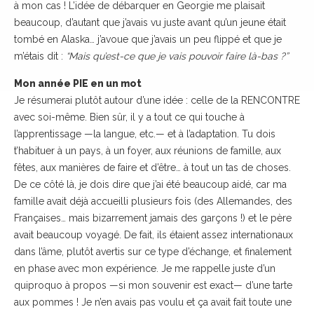
à mon cas ! L’idée de débarquer en Georgie me plaisait
beaucoup, d’autant que j’avais vu juste avant qu’un jeune était
tombé en Alaska… j’avoue que j’avais un peu flippé et que je
m’étais dit :
“Mais qu’est-ce que je vais pouvoir faire là-bas ?”
Mon année PIE en un mot
Je résumerai plutôt autour d’une idée : celle de la RENCONTRE
avec soi-même. Bien sûr, il y a tout ce qui touche à
l’apprentissage —la langue, etc.— et à l’adaptation. Tu dois
t’habituer à un pays, à un foyer, aux réunions de famille, aux
fêtes, aux manières de faire et d’être… à tout un tas de choses.
De ce côté là, je dois dire que j’ai été beaucoup aidé, car ma
famille avait déjà accueilli plusieurs fois (des Allemandes, des
Françaises… mais bizarrement jamais des garçons !) et le père
avait beaucoup voyagé. De fait, ils étaient assez internationaux
dans l’âme, plutôt avertis sur ce type d’échange, et finalement
en phase avec mon expérience. Je me rappelle juste d’un
quiproquo à propos —si mon souvenir est exact— d’une tarte
aux pommes ! Je n’en avais pas voulu et ça avait fait toute une