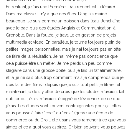
En rentrant, je fais une Première L (autrement dit Littéraire).
Dans ma classe, il n’y a que des filles. L’anglais m’aide
beaucoup. Je suis comme un poisson dans l’eau. J’enchaîne
avec le bac, puis des études Anglais et Communication, à
Grenoble. Dans la foulée, je travaille en gestion de projets
multimedia et vidéo. En parallèle, je tourne toujours plein de
petites images personnelles, mais je n’ai toujours pas en tête
de faire de la réalisation. Je n’ai même pas conscience que
cela puisse être un métier. Je me perds un peu comme
stagiaire dans une grosse boîte, puis je fais un taf alimentaire…
et là, je ne sais plus trop comment, mais je comprends que je
dois faire des films… depuis que je suis tout petit, je filme… et
maintenant je dois y aller. Je crois que les études m’avaient fait
oublier qui j’étais, m’avaient éloigné de l’évidence, de ce que
j’étais. Les études sont souvent contraignantes pour ça, elles
vous pousse à faire “ceci” ou “cela” (genre une école de
commerce ou du Droit, etc.), sans vous ramener à ce que vous
aimez et ce à quoi vous aspirez. Or bien souvent, vous pouvez