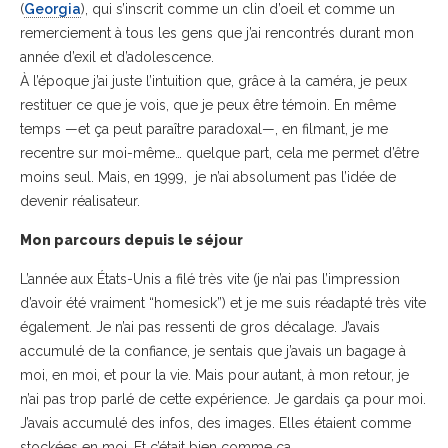
(
Georgia
), qui s’inscrit comme un clin d’oeil et comme un
remerciement à tous les gens que j’ai rencontrés durant mon
année d’exil et d’adolescence.
À l’époque j’ai juste l’intuition que, grâce à la caméra, je peux
restituer ce que je vois, que je peux être témoin. En même
temps —et ça peut paraître paradoxal—, en filmant, je me
recentre sur moi-même… quelque part, cela me permet d’être
moins seul. Mais, en 1999, je n’ai absolument pas l’idée de
devenir réalisateur.
Mon parcours depuis le séjour
L’année aux États-Unis a filé très vite (je n’ai pas l’impression
d’avoir été vraiment “homesick”) et je me suis réadapté très vite
également. Je n’ai pas ressenti de gros décalage. J’avais
accumulé de la confiance, je sentais que j’avais un bagage à
moi, en moi, et pour la vie. Mais pour autant, à mon retour, je
n’ai pas trop parlé de cette expérience. Je gardais ça pour moi.
J’avais accumulé des infos, des images. Elles étaient comme
stockées en moi. Et c’était bien comme ça.