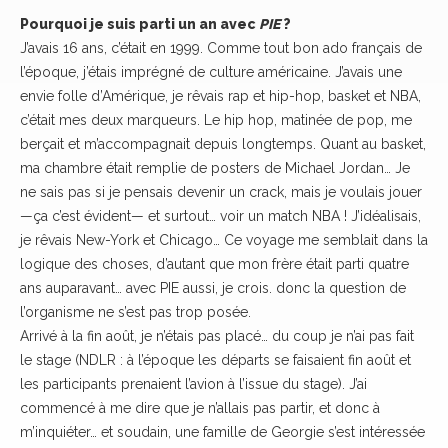
Pourquoi je suis parti un an avec
PIE
?
J’avais 16 ans, c’était en 1999. Comme tout bon ado français de
l’époque, j’étais imprégné de culture américaine. J’avais une
envie folle d’Amérique, je rêvais rap et hip-hop, basket et NBA,
c’était mes deux marqueurs. Le hip hop, matinée de pop, me
berçait et m’accompagnait depuis longtemps. Quant au basket,
ma chambre était remplie de posters de Michael Jordan… Je
ne sais pas si je pensais devenir un crack, mais je voulais jouer
—ça c’est évident— et surtout… voir un match NBA ! J’idéalisais,
je rêvais New-York et Chicago… Ce voyage me semblait dans la
logique des choses, d’autant que mon frère était parti quatre
ans auparavant… avec PIE aussi, je crois. donc la question de
l’organisme ne s’est pas trop posée.
Arrivé à la fin août, je n’étais pas placé… du coup je n’ai pas fait
le stage (NDLR : à l’époque les départs se faisaient fin août et
les participants prenaient l’avion à l’issue du stage). J’ai
commencé à me dire que je n’allais pas partir, et donc à
m’inquiéter… et soudain, une famille de Georgie s’est intéressée