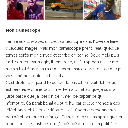
Mon camescope
J’arrive aux USA avec un petit camescope dans l’idée de faire
quelques images. Mais mon camescope prend l’eau quelque
temps après mon arrivée et tombe en panne. Deux mois plus
tard, comme par magie, il remarche, et là trop content, je me
mets à tout filmer… la maison, les animaux, la vie, tout ce que je
vois… même l’école… le basket aussi.
C’est drôle, car quand le coach de basket me voit débarquer, il
est persuadé que je vais filmer le match, alors que je suis là
juste parce que j’ai besoin de filmer, de capter ce qui
m’entoure. Ça paraît banal aujourd’hui car tout le monde a des
téléphones et fait des vidéos, mais à l’époque personne n’est
équipé et personne ne fait ça. Ce n’est que 10 ans après que j’ai
repris tous ces rushs et que j’ai décidé d’en faire un petit film