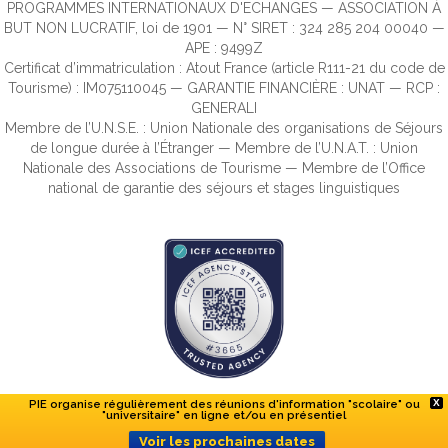
PROGRAMMES INTERNATIONAUX D'ECHANGES — ASSOCIATION À
BUT NON LUCRATIF, loi de 1901 — N° SIRET : 324 285 204 00040 —
APE : 9499Z
Certificat d’immatriculation : Atout France (article R111-21 du code de
Tourisme) : IM075110045 — GARANTIE FINANCIÈRE : UNAT — RCP :
GENERALI
Membre de l’U.N.S.E. : Union Nationale des organisations de Séjours
de longue durée à l’Étranger — Membre de l’U.N.A.T. : Union
Nationale des Associations de Tourisme — Membre de l’Office
national de garantie des séjours et stages linguistiques
PIE organise régulièrement des réunions d'information "scolaire" ou
X
"universitaire" en ligne et/ou en présentiel
Voir les prochaines dates