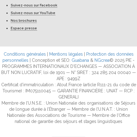
Suivez-nous sur Facebook
Suivez-nous sur YouTube
Nos brochures
Espace presse
Conditions générales
|
Mentions légales
|
Protection des données
personnelles
| Conception et SEO:
Guabana
&
NGcrea
© 2025 PIE -
PROGRAMMES INTERNATIONAUX D'ECHANGES — ASSOCIATION À
BUT NON LUCRATIF, loi de 1901 — N° SIRET : 324 285 204 00040 —
APE : 9499Z
Certificat d’immatriculation : Atout France (article R111-21 du code de
Tourisme) : IM075110045 — GARANTIE FINANCIÈRE : UNAT — RCP :
GENERALI
Membre de l’U.N.S.E. : Union Nationale des organisations de Séjours
de longue durée à l’Étranger — Membre de l’U.N.A.T. : Union
Nationale des Associations de Tourisme — Membre de l’Office
national de garantie des séjours et stages linguistiques