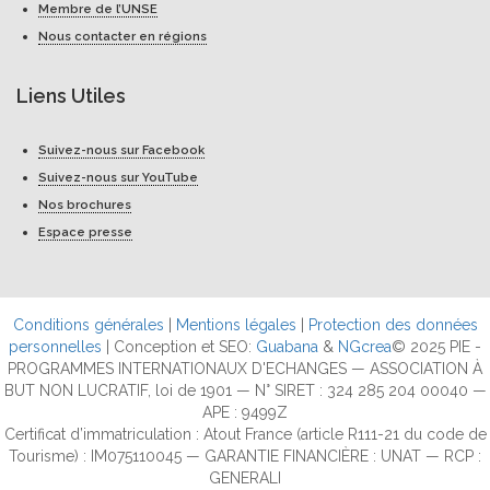
Membre de l’UNSE
Nous contacter en régions
Liens Utiles
Suivez-nous sur Facebook
Suivez-nous sur YouTube
Nos brochures
Espace presse
Conditions générales
|
Mentions légales
|
Protection des données
personnelles
| Conception et SEO:
Guabana
&
NGcrea
© 2025 PIE -
PROGRAMMES INTERNATIONAUX D'ECHANGES — ASSOCIATION À
BUT NON LUCRATIF, loi de 1901 — N° SIRET : 324 285 204 00040 —
APE : 9499Z
Certificat d’immatriculation : Atout France (article R111-21 du code de
Tourisme) : IM075110045 — GARANTIE FINANCIÈRE : UNAT — RCP :
GENERALI