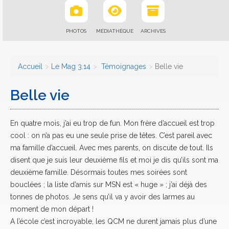
PHOTOS
MÉDIATHÈQUE
ARCHIVES
Accueil
Le Mag 3.14
Témoignages
Belle vie
Belle vie
En quatre mois, j’ai eu trop de fun. Mon frère d’accueil est trop
cool : on n’a pas eu une seule prise de têtes. C’est pareil avec
ma famille d’accueil. Avec mes parents, on discute de tout. Ils
disent que je suis leur deuxième fils et moi je dis qu’ils sont ma
deuxième famille. Désormais toutes mes soirées sont
bouclées ; la liste d’amis sur MSN est « huge » ; j’ai déjà des
tonnes de photos. Je sens qu’il va y avoir des larmes au
moment de mon départ !
A l’école c’est incroyable, les QCM ne durent jamais plus d’une