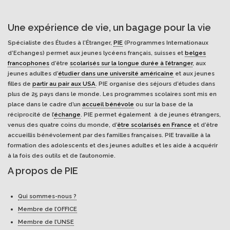
Une expérience de vie, un bagage pour la vie
Spécialiste des Études à l'Étranger,
PIE
(Programmes Internationaux
d’Echanges) permet aux jeunes lycéens français, suisses et
belges
francophones
d’être
scolarisés sur la longue durée à l’étranger
, aux
jeunes adultes d’
étudier dans une université américaine
et aux jeunes
filles de
partir au pair aux USA
. PIE organise des séjours d’études dans
plus de 25 pays dans le monde. Les programmes scolaires sont mis en
place dans le cadre d’un
accueil bénévole
ou sur la base de la
réciprocité de l’
échange
. PIE permet également à de jeunes étrangers,
venus des quatre coins du monde, d’
être scolarisés en France
et d’être
accueillis bénévolement par des familles françaises. PIE travaille à la
formation des adolescents et des jeunes adultes et les aide à acquérir
à la fois des outils et de l’autonomie.
A propos de PIE
Qui sommes-nous ?
Membre de l’OFFICE
Membre de l’UNSE