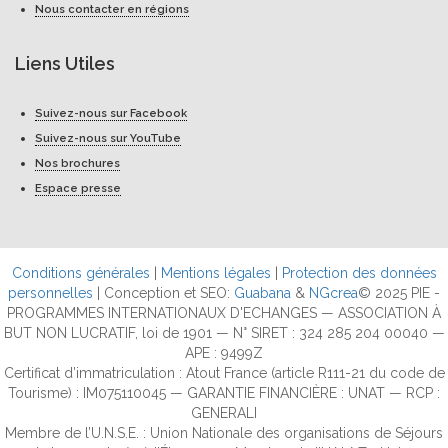
Nous contacter en régions
Liens Utiles
Suivez-nous sur Facebook
Suivez-nous sur YouTube
Nos brochures
Espace presse
Conditions générales
|
Mentions légales
|
Protection des données
personnelles
| Conception et SEO:
Guabana
&
NGcrea
© 2025 PIE -
PROGRAMMES INTERNATIONAUX D'ECHANGES — ASSOCIATION À
BUT NON LUCRATIF, loi de 1901 — N° SIRET : 324 285 204 00040 —
APE : 9499Z
Certificat d’immatriculation : Atout France (article R111-21 du code de
Tourisme) : IM075110045 — GARANTIE FINANCIÈRE : UNAT — RCP :
GENERALI
Membre de l’U.N.S.E. : Union Nationale des organisations de Séjours