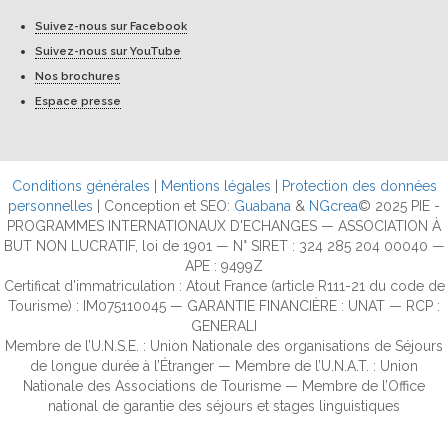
Suivez-nous sur Facebook
Suivez-nous sur YouTube
Nos brochures
Espace presse
Conditions générales
|
Mentions légales
|
Protection des données
personnelles
| Conception et SEO:
Guabana
&
NGcrea
© 2025 PIE -
PROGRAMMES INTERNATIONAUX D'ECHANGES — ASSOCIATION À
BUT NON LUCRATIF, loi de 1901 — N° SIRET : 324 285 204 00040 —
APE : 9499Z
Certificat d’immatriculation : Atout France (article R111-21 du code de
Tourisme) : IM075110045 — GARANTIE FINANCIÈRE : UNAT — RCP :
GENERALI
Membre de l’U.N.S.E. : Union Nationale des organisations de Séjours
de longue durée à l’Étranger — Membre de l’U.N.A.T. : Union
Nationale des Associations de Tourisme — Membre de l’Office
national de garantie des séjours et stages linguistiques