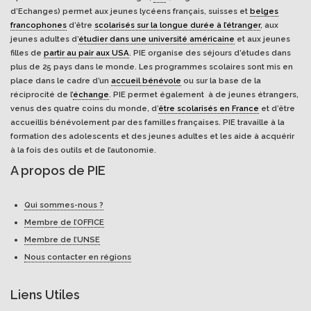
d’Echanges) permet aux jeunes lycéens français, suisses et
belges
francophones
d’être
scolarisés sur la longue durée à l’étranger
, aux
jeunes adultes d’
étudier dans une université américaine
et aux jeunes
filles de
partir au pair aux USA
. PIE organise des séjours d’études dans
plus de 25 pays dans le monde. Les programmes scolaires sont mis en
place dans le cadre d’un
accueil bénévole
ou sur la base de la
réciprocité de l’
échange
. PIE permet également à de jeunes étrangers,
venus des quatre coins du monde, d’
être scolarisés en France
et d’être
accueillis bénévolement par des familles françaises. PIE travaille à la
formation des adolescents et des jeunes adultes et les aide à acquérir
à la fois des outils et de l’autonomie.
A propos de PIE
Qui sommes-nous ?
Membre de l’OFFICE
Membre de l’UNSE
Nous contacter en régions
Liens Utiles