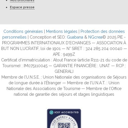
Nos brochures
Espace presse
Conditions générales
|
Mentions légales
|
Protection des données
personnelles
| Conception et SEO:
Guabana
&
NGcrea
© 2025 PIE -
PROGRAMMES INTERNATIONAUX D'ECHANGES — ASSOCIATION À
BUT NON LUCRATIF, loi de 1901 — N° SIRET : 324 285 204 00040 —
APE : 9499Z
Certificat d’immatriculation : Atout France (article R111-21 du code de
Tourisme) : IM075110045 — GARANTIE FINANCIÈRE : UNAT — RCP :
GENERALI
Membre de l’U.N.S.E. : Union Nationale des organisations de Séjours
de longue durée à l’Étranger — Membre de l’U.N.A.T. : Union
Nationale des Associations de Tourisme — Membre de l’Office
national de garantie des séjours et stages linguistiques