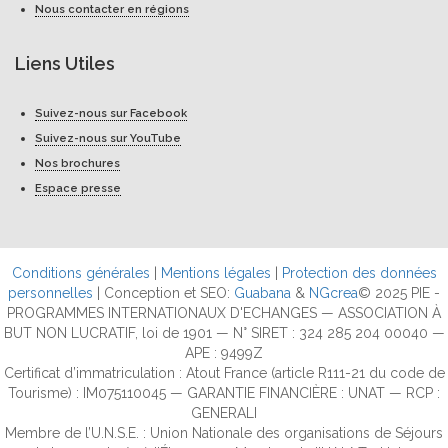
Nous contacter en régions
Liens Utiles
Suivez-nous sur Facebook
Suivez-nous sur YouTube
Nos brochures
Espace presse
Conditions générales
|
Mentions légales
|
Protection des données
personnelles
| Conception et SEO:
Guabana
&
NGcrea
© 2025 PIE -
PROGRAMMES INTERNATIONAUX D'ECHANGES — ASSOCIATION À
BUT NON LUCRATIF, loi de 1901 — N° SIRET : 324 285 204 00040 —
APE : 9499Z
Certificat d’immatriculation : Atout France (article R111-21 du code de
Tourisme) : IM075110045 — GARANTIE FINANCIÈRE : UNAT — RCP :
GENERALI
Membre de l’U.N.S.E. : Union Nationale des organisations de Séjours