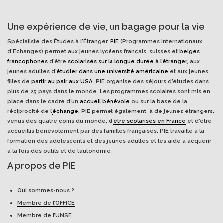
Une expérience de vie, un bagage pour la vie
Spécialiste des Études à l'Étranger,
PIE
(Programmes Internationaux
d’Echanges) permet aux jeunes lycéens français, suisses et
belges
francophones
d’être
scolarisés sur la longue durée à l’étranger
, aux
jeunes adultes d’
étudier dans une université américaine
et aux jeunes
filles de
partir au pair aux USA
. PIE organise des séjours d’études dans
plus de 25 pays dans le monde. Les programmes scolaires sont mis en
place dans le cadre d’un
accueil bénévole
ou sur la base de la
réciprocité de l’
échange
. PIE permet également à de jeunes étrangers,
venus des quatre coins du monde, d’
être scolarisés en France
et d’être
accueillis bénévolement par des familles françaises. PIE travaille à la
formation des adolescents et des jeunes adultes et les aide à acquérir
à la fois des outils et de l’autonomie.
A propos de PIE
Qui sommes-nous ?
Membre de l’OFFICE
Membre de l’UNSE