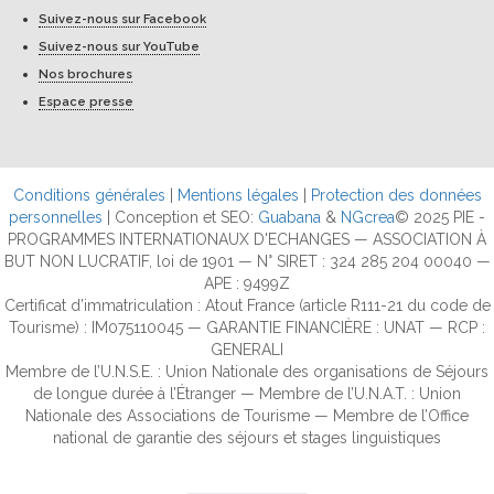
Suivez-nous sur Facebook
Suivez-nous sur YouTube
Nos brochures
Espace presse
Conditions générales
|
Mentions légales
|
Protection des données
personnelles
| Conception et SEO:
Guabana
&
NGcrea
© 2025 PIE -
PROGRAMMES INTERNATIONAUX D'ECHANGES — ASSOCIATION À
BUT NON LUCRATIF, loi de 1901 — N° SIRET : 324 285 204 00040 —
APE : 9499Z
Certificat d’immatriculation : Atout France (article R111-21 du code de
Tourisme) : IM075110045 — GARANTIE FINANCIÈRE : UNAT — RCP :
GENERALI
Membre de l’U.N.S.E. : Union Nationale des organisations de Séjours
de longue durée à l’Étranger — Membre de l’U.N.A.T. : Union
Nationale des Associations de Tourisme — Membre de l’Office
national de garantie des séjours et stages linguistiques