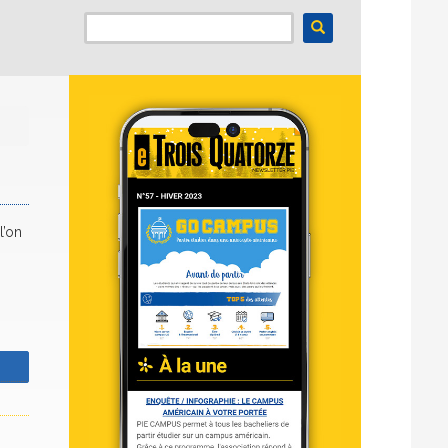
l’on
z