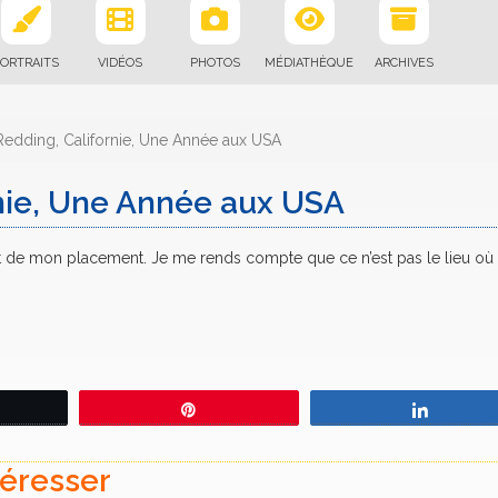
ORTRAITS
VIDÉOS
PHOTOS
MÉDIATHÈQUE
ARCHIVES
Redding, Californie, Une Année aux USA
rnie, Une Année aux USA
jet de mon placement. Je me rends compte que ce n’est pas le lieu où 
eetez
Épingle
Partage
téresser