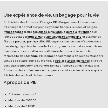
Une expérience de vie, un bagage pour la vie
Spécialiste des Études à l'Étranger,
PIE
(Programmes Internationaux
d’Echanges) permet aux jeunes lycéens français, suisses et
belges
francophones
d’être
scolarisés sur la longue durée à l’étranger
, aux
jeunes adultes d’
étudier dans une université américaine
et aux jeunes
filles de
partir au pair aux USA
. PIE organise des séjours d’études dans
plus de 25 pays dans le monde. Les programmes scolaires sont mis en
place dans le cadre d’un
accueil bénévole
ou sur la base de la
réciprocité de l’
échange
. PIE permet également à de jeunes étrangers,
venus des quatre coins du monde, d’
être scolarisés en France
et d’être
accueillis bénévolement par des familles françaises. PIE travaille à la
formation des adolescents et des jeunes adultes et les aide à acquérir
à la fois des outils et de l’autonomie.
A propos de PIE
Qui sommes-nous ?
Membre de l’OFFICE
Membre de l’UNSE