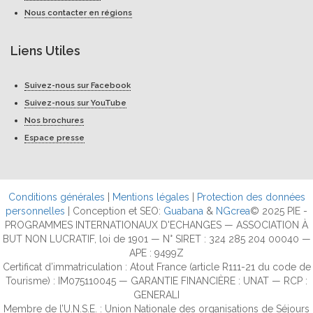
Nous contacter en régions
Liens Utiles
Suivez-nous sur Facebook
Suivez-nous sur YouTube
Nos brochures
Espace presse
Conditions générales
|
Mentions légales
|
Protection des données
personnelles
| Conception et SEO:
Guabana
&
NGcrea
© 2025 PIE -
PROGRAMMES INTERNATIONAUX D'ECHANGES — ASSOCIATION À
BUT NON LUCRATIF, loi de 1901 — N° SIRET : 324 285 204 00040 —
APE : 9499Z
Certificat d’immatriculation : Atout France (article R111-21 du code de
Tourisme) : IM075110045 — GARANTIE FINANCIÈRE : UNAT — RCP :
GENERALI
Membre de l’U.N.S.E. : Union Nationale des organisations de Séjours