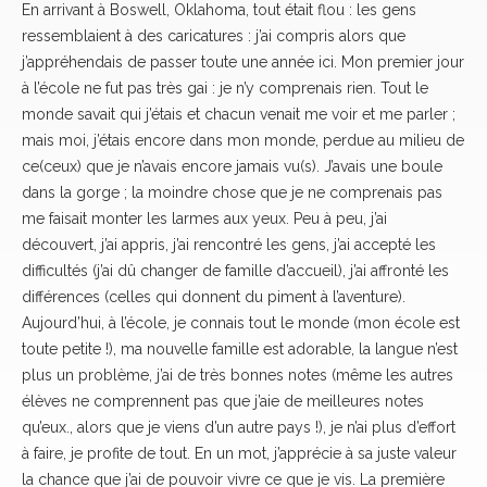
En arrivant à Boswell, Oklahoma, tout était flou : les gens
ressemblaient à des caricatures : j’ai compris alors que
j’appréhendais de passer toute une année ici. Mon premier jour
à l’école ne fut pas très gai : je n’y comprenais rien. Tout le
monde savait qui j’étais et chacun venait me voir et me parler ;
mais moi, j’étais encore dans mon monde, perdue au milieu de
ce(ceux) que je n’avais encore jamais vu(s). J’avais une boule
dans la gorge ; la moindre chose que je ne comprenais pas
me faisait monter les larmes aux yeux. Peu à peu, j’ai
découvert, j’ai appris, j’ai rencontré les gens, j’ai accepté les
difficultés (j’ai dû changer de famille d’accueil), j’ai affronté les
différences (celles qui donnent du piment à l’aventure).
Aujourd’hui, à l’école, je connais tout le monde (mon école est
toute petite !), ma nouvelle famille est adorable, la langue n’est
plus un problème, j’ai de très bonnes notes (même les autres
élèves ne comprennent pas que j’aie de meilleures notes
qu’eux., alors que je viens d’un autre pays !), je n’ai plus d’effort
à faire, je profite de tout. En un mot, j’apprécie à sa juste valeur
la chance que j’ai de pouvoir vivre ce que je vis. La première