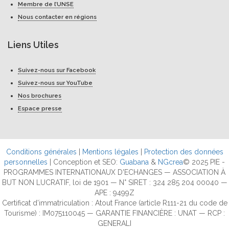
Membre de l’UNSE
Nous contacter en régions
Liens Utiles
Suivez-nous sur Facebook
Suivez-nous sur YouTube
Nos brochures
Espace presse
Conditions générales
|
Mentions légales
|
Protection des données
personnelles
| Conception et SEO:
Guabana
&
NGcrea
© 2025 PIE -
PROGRAMMES INTERNATIONAUX D'ECHANGES — ASSOCIATION À
BUT NON LUCRATIF, loi de 1901 — N° SIRET : 324 285 204 00040 —
APE : 9499Z
Certificat d’immatriculation : Atout France (article R111-21 du code de
Tourisme) : IM075110045 — GARANTIE FINANCIÈRE : UNAT — RCP :
GENERALI