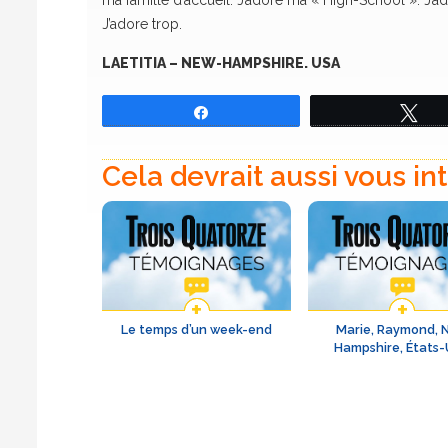
ma famille d’accueil. J’adore ma « High-School ». J’ad
J’adore trop.
LAETITIA – NEW-HAMPSHIRE. USA
Partagez
Tw
Cela devrait aussi vous in
Le temps d’un week-end
Marie, Raymond, 
Hampshire, États-