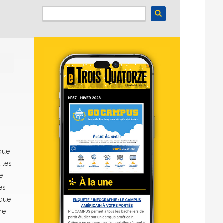
n
aque
 les
e
es
 que
re