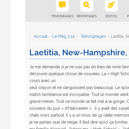
TÉMOIGNAGES
REPORTAGES
ÉDITOS
P
Accueil
Le Mag 3.14
Témoignages
Laetitia,
Laetitia, New-Hampshire
Je me demande si je ne suis pas en train de vivre l’an
découvre quelque chose de nouveau. La « High School 
cours avec un
seul crayon et ne s’angoissent pas beaucoup. Le spor
match l’ambiance est incroyable. Tout le monde vient n
grand-mères. Tout ce monde se fait mal à la gorge. 
souviens du jour « d’Halloween » : il y avait des sque
chats noirs partout. Il y a un mois de ça (date mémora
je ne parlais que de neige. Il faut dire qu’ici ça tom