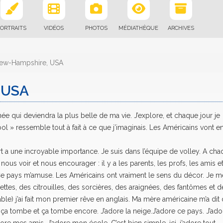
ORTRAITS
VIDÉOS
PHOTOS
MÉDIATHÈQUE
ARCHIVES
 New-Hampshire, USA
, USA
née qui deviendra la plus belle de ma vie. J’explore, et chaque jour je
» ressemble tout à fait à ce que j’imaginais. Les Américains vont e
t a une incroyable importance. Je suis dans l’équipe de volley. A ch
ous voir et nous encourager : il y a les parents, les profs, les amis et
Ce pays m’amuse. Les Américains ont vraiment le sens du décor. Je m
lettes, des citrouilles, des sorcières, des araignées, des fantômes et d
ble) j’ai fait mon premier rêve en anglais. Ma mère américaine m’a dit
be, ça tombe et ça tombe encore. J’adore la neige.J’adore ce pays. J’ado