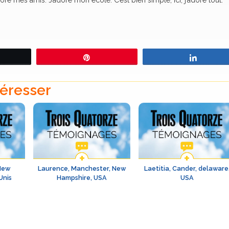
ore mes amis. J’adore mon école. C’est bien simple, ici, j’adore tout.
eetez
Épingle
Partage
téresser
New
Laurence, Manchester, New
Laetitia, Cander, delaware
Unis
Hampshire, USA
USA