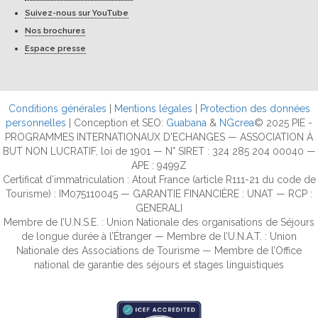
Suivez-nous sur YouTube
Nos brochures
Espace presse
Conditions générales
|
Mentions légales
|
Protection des données
personnelles
| Conception et SEO:
Guabana
&
NGcrea
© 2025 PIE -
PROGRAMMES INTERNATIONAUX D'ECHANGES — ASSOCIATION À
BUT NON LUCRATIF, loi de 1901 — N° SIRET : 324 285 204 00040 —
APE : 9499Z
Certificat d’immatriculation : Atout France (article R111-21 du code de
Tourisme) : IM075110045 — GARANTIE FINANCIÈRE : UNAT — RCP :
GENERALI
Membre de l’U.N.S.E. : Union Nationale des organisations de Séjours
de longue durée à l’Étranger — Membre de l’U.N.A.T. : Union
Nationale des Associations de Tourisme — Membre de l’Office
national de garantie des séjours et stages linguistiques