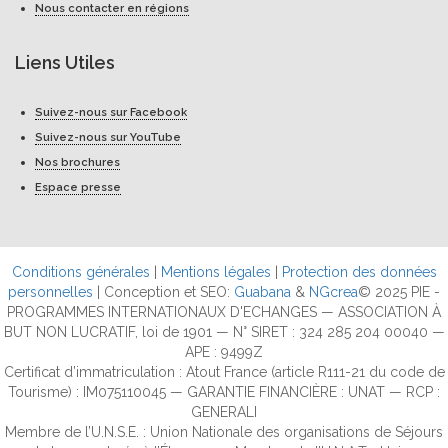
Nous contacter en régions
Liens Utiles
Suivez-nous sur Facebook
Suivez-nous sur YouTube
Nos brochures
Espace presse
Conditions générales
|
Mentions légales
|
Protection des données
personnelles
| Conception et SEO:
Guabana
&
NGcrea
© 2025 PIE -
PROGRAMMES INTERNATIONAUX D'ECHANGES — ASSOCIATION À
BUT NON LUCRATIF, loi de 1901 — N° SIRET : 324 285 204 00040 —
APE : 9499Z
Certificat d’immatriculation : Atout France (article R111-21 du code de
Tourisme) : IM075110045 — GARANTIE FINANCIÈRE : UNAT — RCP :
GENERALI
Membre de l’U.N.S.E. : Union Nationale des organisations de Séjours