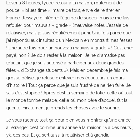
Lever à 8 heures, lycée, retour à la maison, roulement de
pouce, « blues time », marre de tout, envie de rentrer en
France. J’essaye d’intégrer l’équipe de soccer, mais je me fais
refouler pour mauvais « grade » (mauvaise note). J’essaie de
relativiser, mais je suis régulièrement puni. Une fois parce que
j’ai répondu aux insultes d’un Mexicain en montrant mes fesses
! Une autre fois pour un nouveau mauvais « grade » ! C’est cher
payé, non ? Je dois rester à la maison. Je ne dramatise pas
(d’autant que je suis autorisé à participer aux deux grandes
fêtes « d’Exchange students »). Mais en décembre je fais ma
grosse bêtise : je refuse d’enlever mes écouteurs en cours
d’histoire ! Tout ça parce que je suis frustré de ne rien faire. Je
sais c’est stupide ! Après c’est la semaine de folie, celle où tout
le monde tombe malade, celle où mon père d’accueil fait la
gueule. Finalement je prends les choses avec le sourire.
Je vous raconte tout ça pour bien vous montrer qu’une année
à l’étranger c’est comme une année à la maison : y’a des hauts ,
y’a des bas. Et ça sert aussi à relativiser et à grandir.