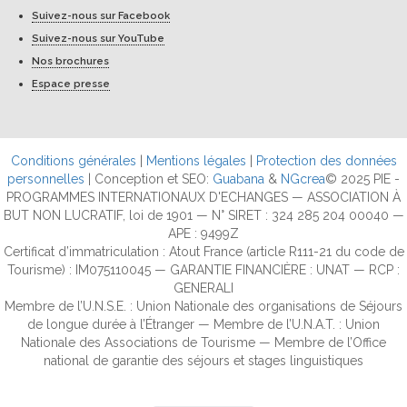
Suivez-nous sur Facebook
Suivez-nous sur YouTube
Nos brochures
Espace presse
Conditions générales
|
Mentions légales
|
Protection des données
personnelles
| Conception et SEO:
Guabana
&
NGcrea
© 2025 PIE -
PROGRAMMES INTERNATIONAUX D'ECHANGES — ASSOCIATION À
BUT NON LUCRATIF, loi de 1901 — N° SIRET : 324 285 204 00040 —
APE : 9499Z
Certificat d’immatriculation : Atout France (article R111-21 du code de
Tourisme) : IM075110045 — GARANTIE FINANCIÈRE : UNAT — RCP :
GENERALI
Membre de l’U.N.S.E. : Union Nationale des organisations de Séjours
de longue durée à l’Étranger — Membre de l’U.N.A.T. : Union
Nationale des Associations de Tourisme — Membre de l’Office
national de garantie des séjours et stages linguistiques