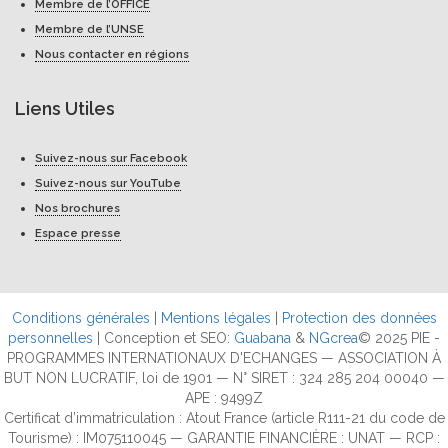
Membre de l’OFFICE
Membre de l’UNSE
Nous contacter en régions
Liens Utiles
Suivez-nous sur Facebook
Suivez-nous sur YouTube
Nos brochures
Espace presse
Conditions générales
|
Mentions légales
|
Protection des données
personnelles
| Conception et SEO:
Guabana
&
NGcrea
© 2025 PIE -
PROGRAMMES INTERNATIONAUX D'ECHANGES — ASSOCIATION À
BUT NON LUCRATIF, loi de 1901 — N° SIRET : 324 285 204 00040 —
APE : 9499Z
Certificat d’immatriculation : Atout France (article R111-21 du code de
Tourisme) : IM075110045 — GARANTIE FINANCIÈRE : UNAT — RCP :