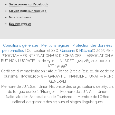
Suivez-nous sur Facebook
Suivez-nous sur YouTube
Nos brochures
Espace presse
Conditions générales
|
Mentions légales
|
Protection des données
personnelles
| Conception et SEO:
Guabana
&
NGcrea
© 2025 PIE -
PROGRAMMES INTERNATIONAUX D'ECHANGES — ASSOCIATION À
BUT NON LUCRATIF, loi de 1901 — N° SIRET : 324 285 204 00040 —
APE : 9499Z
Certificat d’immatriculation : Atout France (article R111-21 du code de
Tourisme) : IM075110045 — GARANTIE FINANCIÈRE : UNAT — RCP :
GENERALI
Membre de l’U.N.S.E. : Union Nationale des organisations de Séjours
de longue durée à l’Étranger — Membre de l’U.N.A.T. : Union
Nationale des Associations de Tourisme — Membre de l’Office
national de garantie des séjours et stages linguistiques