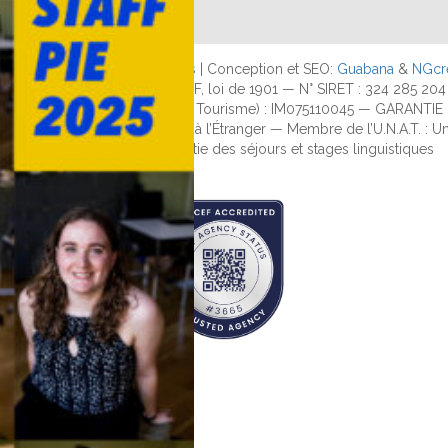
tion des données personnelles
| Conception et SEO:
Guabana
&
NGcr
ATION À BUT NON LUCRATIF, loi de 1901 — N° SIRET : 324 285 204
France (article R111-21 du code de Tourisme) : IM075110045 — GARAN
ons de Séjours de longue durée à l’Étranger — Membre de l’U.N.A.T. :
de l’Office national de garantie des séjours et stages linguistiques