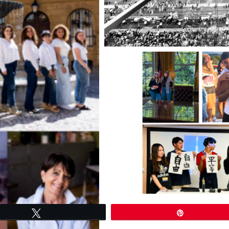
Tweetez
Épingle