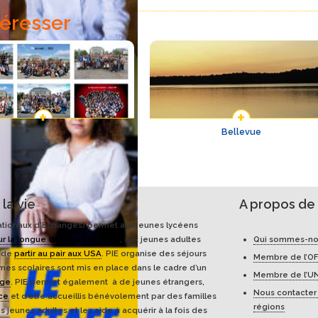
téresser
otos de promo “Accueil en
Bellevue
France” depuis 1984
la vie
A propos de 
tionaux d’Echanges) permet aux jeunes lycéens
ur la longue durée à l’étranger
, aux jeunes adultes
Qui sommes-no
s de
partir au pair aux USA
. PIE organise des séjours
Membre de l’OF
es scolaires sont mis en place dans le cadre d’un
Membre de l’U
nge
. PIE permet également à de jeunes étrangers,
Nous contacter
nce
et d’être accueillis bénévolement par des familles
régions
s jeunes adultes et les aide à acquérir à la fois des