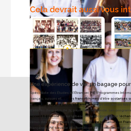
Cela devrait aussi vous in
Les photos de promo “Départ” depuis
Les ph
1981
Une expérience de vie, un bagage pour 
Spécialiste des Études à l'Étranger,
PIE
(Programmes Interna
français, suisses et
belges francophones
d’être
scolarisés s
d’
étudier dans une université américaine
et aux jeunes fille
d’études dans plus de 25 pays dans le monde. Les programm
accueil bénévole
ou sur la base de la réciprocité de l’
écha
venus des quatre coins du monde, d’
être scolarisés en Fra
françaises. PIE travaille à la formation des adolescents et de