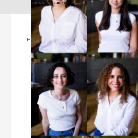
outils et de l’autonomie.
Conditions générales
|
Mentions légales
|
Protec
D'ECHANGES — ASSOCI
Certificat d’immatriculation : Atout 
Membre de l’U.N.S.E. : Union Nationale des organisati