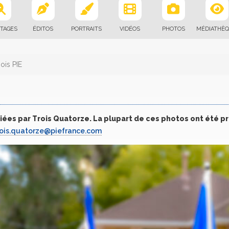
TAGES
ÉDITOS
PORTRAITS
VIDÉOS
PHOTOS
MÉDIATHÈ
ois PIE
iées par Trois Quatorze. La plupart de ces photos ont été p
rois.quatorze@piefrance.com