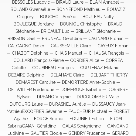
BESSOLES Ludovic — BIRAUD Laure — BLAIN Annabel —
BOLAND Gwenaëlle — BONNEFOND Matthieu — BOUAZIZ
Grégory — BOUCHOT Amélie — BOULEAU Nelly —
BOULEGUE Jordane — BOUNIOL Christophe — BRAUD
Stéphanie — BRICAULT Luc — BRILLANT Stéphanie —
BRISSON Gael — BRUNEAU Géraldine — CAGNARD Florian —
CALCAGNO Didier — CAUSSEMILLE Claire — CAYEUX Florian
— CHABOT Delphine — CHAIS Manuel — CHIAUSA François —
COLLARD François-Pierre — CORDIER Alice — CORREA
Colette — COUSINEAU François — CURTENAZ Mélanie —
DEBAIRE Delphine — DELAHAYE Claire — DELBART THIERRY
DEMAREST Caroline — DEMORTIERE Anne-Sophie —
DETWILLER Frédérique — DOMERGUE Isabelle — DORRIERE
Sylvain — DREANO Virginie — DUCOLOMBIER Maïté
DUFOURG Laure — DURASNEL Aurélie — DUSSAUCY Jean-
MathieuEXCOFFIER Séverine — FAUCHEUR Michael — FOREST
Agathe — FORGE Sophie — FOURNIER Félicia — FROSI
SabrinaGAIANI Géraldine — GALAS Sévignienne — GANGAND
Ludivine — GAUTIER Elodie — GENDRY Prudence — GERARD