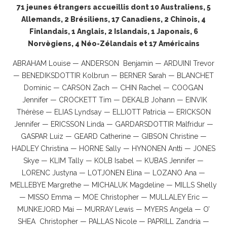
71 jeunes étrangers accueillis dont 10 Australiens, 5
Allemands, 2 Brésiliens, 17 Canadiens, 2 Chinois, 4
Finlandais, 1 Anglais, 2 Islandais, 1 Japonais, 6
Norvègiens, 4 Néo-Zélandais et 17 Américains
ABRAHAM Louise — ANDERSON Benjamin — ARDUINI Trevor
— BENEDIKSDOTTIR Kolbrun — BERNER Sarah — BLANCHET
Dominic — CARSON Zach — CHIN Rachel — COOGAN
Jennifer — CROCKETT Tim — DEKALB Johann — EINVIK
Thérèse — ELIAS Lyndsay — ELLIOTT Patricia — ERICKSON
Jennifer — ERICSSON Linda — GARDARSDOTTIR Malfridur —
GASPAR Luiz — GEARD Catherine — GIBSON Christine —
HADLEY Christina — HORNE Sally — HYNONEN Antti — JONES
Skye — KLIM Tally — KOLB Isabel — KUBAS Jennifer —
LORENC Justyna — LOTJONEN Elina — LOZANO Ana —
MELLEBYE Margrethe — MICHALUK Magdeline — MILLS Shelly
— MISSO Emma — MOE Christopher — MULLALEY Eric —
MUNKEJORD Mai — MURRAY Lewis — MYERS Angela — O’
SHEA Christopher — PALLAS Nicole — PAPRILL Zandria —