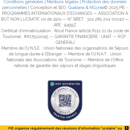
Conditions générales
|
Mentions légales
|
Protection des données
personnelles
| Conception et SEO:
Guabana
&
NGcrea
© 2025 PIE -
PROGRAMMES INTERNATIONAUX D'ECHANGES — ASSOCIATION À
BUT NON LUCRATIF, loi de 1901 — N° SIRET : 324 285 204 00040 —
APE : 9499Z
Certificat d’immatriculation : Atout France (article R111-21 du code de
Tourisme) : IM075110045 — GARANTIE FINANCIÈRE : UNAT — RCP :
GENERALI
Membre de l’U.N.S.E. : Union Nationale des organisations de Séjours
de longue durée à l’Étranger — Membre de l’U.N.A.T. : Union
Nationale des Associations de Tourisme — Membre de l’Office
national de garantie des séjours et stages linguistiques
PIE organise régulièrement des réunions d'information "scolaire" ou
X