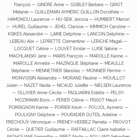
François — GINDRE Anne — GOBLEY Barbara — GRIOT
Mélanie — GUILLEMAIN AYMERIC GUILLON Dorothée —
HAMONOU Laurence — HU-SEIK Jessica — HUMBERT Marion
— HUREL Guillaume — JEHEL Clarisse — KIMMICH Caroline —
KSIKES Alexandre — LAINE Delphine — LANCON Delphine —
LEBEAU Alix — LEPRETTE Clémentine — LERICHE Magali —
LOCQUET Céline — LOUVET Emilie — LUISE Sabine —
MACHLANSKI Jane — MARIS François — MAROLLE Karine —
MAROLLE Armelle — MAZINGUE Stéphane — MEAULLE
Stéphane — MENNETRIER Stanislas — MONNIER Perrine —
MONVOISIN Alexandra — MORAND Pauline — MOUILLOT
Julien — NAZET Nadia — NICAUD Juliette — NIELSEN Laurence
— OLLIVIER Anne-Cécile — PAGLIARINI Estelle — PELSY-
MOZIMANN Boris — PERIER Céline — PISSOT Maud —
POINSIGNON Karine — POIRIER Kévin — POUJOL Aymeric —
POULIGNY Delphine — POURADIER DUTEIL Adeline —
PRECHOUX Véronique — PRENEY-HERBEZ Pamela — PROVOT
Cécile — QUETIER Guillaume — RAFFAILLAC Claire-Isabelle —
REDHOUANE Samantha — RIBET Nadia — ROLLAND Sébastien