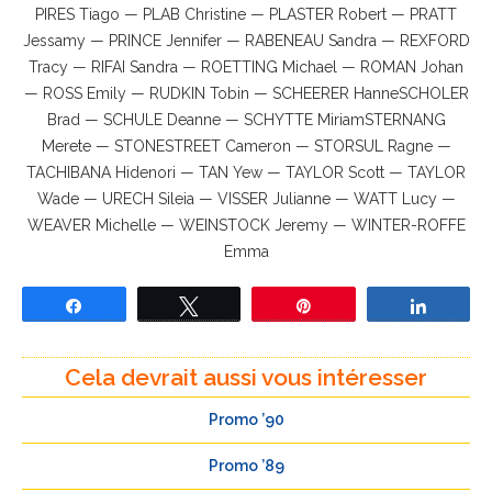
PIRES Tiago — PLAB Christine — PLASTER Robert — PRATT
Jessamy — PRINCE Jennifer — RABENEAU Sandra — REXFORD
Tracy — RIFAI Sandra — ROETTING Michael — ROMAN Johan
— ROSS Emily — RUDKIN Tobin — SCHEERER HanneSCHOLER
Brad — SCHULE Deanne — SCHYTTE MiriamSTERNANG
Merete — STONESTREET Cameron — STORSUL Ragne —
TACHIBANA Hidenori — TAN Yew — TAYLOR Scott — TAYLOR
Wade — URECH Sileia — VISSER Julianne — WATT Lucy —
WEAVER Michelle — WEINSTOCK Jeremy — WINTER-ROFFE
Emma
Partagez
Tweetez
Épingle
Partage
Cela devrait aussi vous intéresser
Promo ’90
Promo ’89