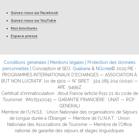
Suivez-nous sur Facebook
Suivez-nous sur YouTube
Nos brochures
Espace presse
Conditions générales
|
Mentions légales
|
Protection des données
personnelles
| Conception et SEO:
Guabana
&
NGcrea
© 2025 PIE -
PROGRAMMES INTERNATIONAUX D'ECHANGES — ASSOCIATION À
BUT NON LUCRATIF, loi de 1901 — N° SIRET : 324 285 204 00040 —
APE : 9499Z
Certificat d’immatriculation : Atout France (article R111-21 du code de
Tourisme) : IM075110045 — GARANTIE FINANCIÈRE : UNAT — RCP :
GENERALI
Membre de l’U.N.S.E. : Union Nationale des organisations de Séjours
de longue durée à l’Étranger — Membre de l’U.N.A.T. : Union
Nationale des Associations de Tourisme — Membre de l’Office
national de garantie des séjours et stages linguistiques