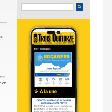
tae
2022
d'en