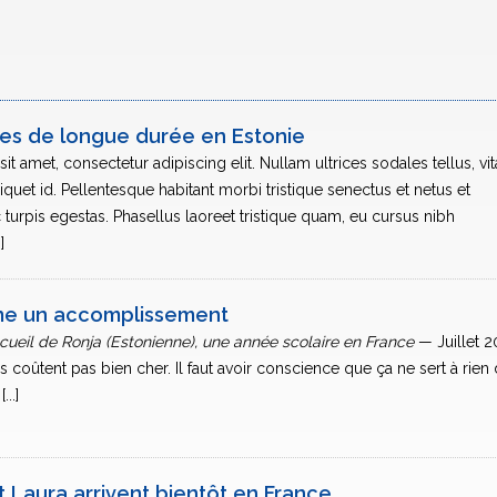
res de longue durée en Estonie
t amet, consectetur adipiscing elit. Nullam ultrices sodales tellus, vi
quet id. Pellentesque habitant morbi tristique senectus et netus et
urpis egestas. Phasellus laoreet tristique quam, eu cursus nibh
]
me un accomplissement
cueil de Ronja (Estonienne), une année scolaire en France
— Juillet 
s coûtent pas bien cher. Il faut avoir conscience que ça ne sert à rien 
...]
t Laura arrivent bientôt en France