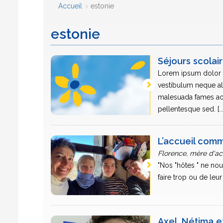
Accueil
estonie
estonie
Séjours scolai
Lorem ipsum dolor si
vestibulum neque ali
malesuada fames ac t
pellentesque sed. [...
L’accueil com
Florence, mère d'ac
"Nos "hôtes " ne nou
faire trop ou de leur [
Axel, Nétima e