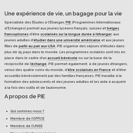
Une expérience de vie, un bagage pour la vie
Spécialiste des Études à l'Étranger,
PIE
(Programmes Internationaux
d’Echanges) permet aux jeunes lycéens français, suisses et
belges
francophones
d’être
scolarisés sur la longue durée à l’étranger
, aux
jeunes adultes d’
étudier dans une université américaine
et aux jeunes
filles de
partir au pair aux USA
. PIE organise des séjours d’études dans
plus de 25 pays dans le monde. Les programmes scolaires sont mis en
place dans le cadre d’un
accueil bénévole
ou sur la base de la
réciprocité de l’
échange
. PIE permet également à de jeunes étrangers,
venus des quatre coins du monde, d’
être scolarisés en France
et d’être
accueillis bénévolement par des familles françaises. PIE travaille à la
formation des adolescents et des jeunes adultes et les aide à acquérir
à la fois des outils et de l’autonomie.
A propos de PIE
Qui sommes-nous ?
Membre de l’OFFICE
Membre de l’UNSE