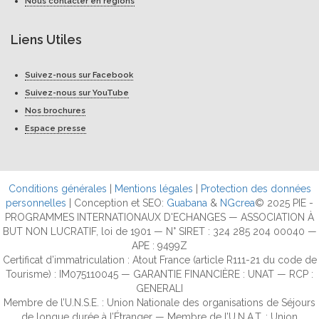
Nous contacter en régions
Liens Utiles
Suivez-nous sur Facebook
Suivez-nous sur YouTube
Nos brochures
Espace presse
Conditions générales
|
Mentions légales
|
Protection des données
personnelles
| Conception et SEO:
Guabana
&
NGcrea
© 2025 PIE -
PROGRAMMES INTERNATIONAUX D'ECHANGES — ASSOCIATION À
BUT NON LUCRATIF, loi de 1901 — N° SIRET : 324 285 204 00040 —
APE : 9499Z
Certificat d’immatriculation : Atout France (article R111-21 du code de
Tourisme) : IM075110045 — GARANTIE FINANCIÈRE : UNAT — RCP :
GENERALI
Membre de l’U.N.S.E. : Union Nationale des organisations de Séjours
de longue durée à l’Étranger — Membre de l’U.N.A.T. : Union