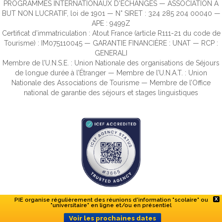
PROGRAMMES INTERNATIONAUX D'ECHANGES — ASSOCIATION À
BUT NON LUCRATIF, loi de 1901 — N° SIRET : 324 285 204 00040 —
APE : 9499Z
Certificat d’immatriculation : Atout France (article R111-21 du code de
Tourisme) : IM075110045 — GARANTIE FINANCIÈRE : UNAT — RCP :
GENERALI
Membre de l’U.N.S.E. : Union Nationale des organisations de Séjours
de longue durée à l’Étranger — Membre de l’U.N.A.T. : Union
Nationale des Associations de Tourisme — Membre de l’Office
national de garantie des séjours et stages linguistiques
PIE organise régulièrement des réunions d'information "scolaire" ou
X
"universitaire" en ligne et/ou en présentiel
Voir les prochaines dates