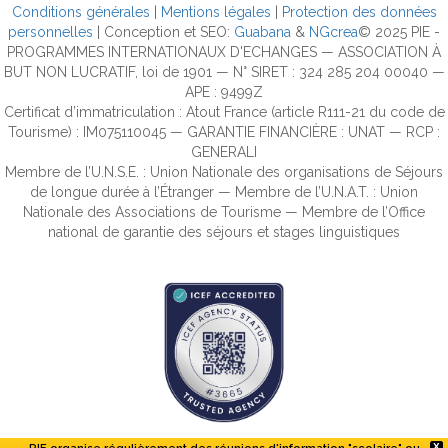
Conditions générales
|
Mentions légales
|
Protection des données
personnelles
| Conception et SEO:
Guabana
&
NGcrea
© 2025 PIE -
PROGRAMMES INTERNATIONAUX D'ECHANGES — ASSOCIATION À
BUT NON LUCRATIF, loi de 1901 — N° SIRET : 324 285 204 00040 —
APE : 9499Z
Certificat d’immatriculation : Atout France (article R111-21 du code de
Tourisme) : IM075110045 — GARANTIE FINANCIÈRE : UNAT — RCP :
GENERALI
Membre de l’U.N.S.E. : Union Nationale des organisations de Séjours
de longue durée à l’Étranger — Membre de l’U.N.A.T. : Union
Nationale des Associations de Tourisme — Membre de l’Office
national de garantie des séjours et stages linguistiques
X