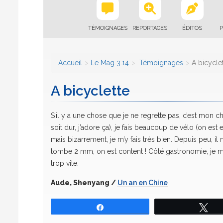
TÉMOIGNAGES
REPORTAGES
ÉDITOS
P
Accueil
Le Mag 3.14
Témoignages
A bicycle
A bicyclette
S’il y a une chose que je ne regrette pas, c’est mon choi
soit dur, j’adore ça), je fais beaucoup de vélo (on est e
mais bizarrement, je m’y fais très bien. Depuis peu, il
tombe 2 mm, on est content ! Côté gastronomie, je 
trop vite.
Aude, Shenyang /
Un an en Chine
Partagez
Tw