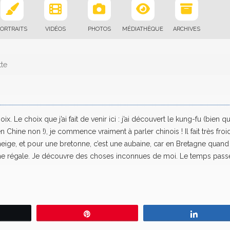
ORTRAITS
VIDÉOS
PHOTOS
MÉDIATHÈQUE
ARCHIVES
tte
x. Le choix que j’ai fait de venir ici : j’ai découvert le kung-fu (bien q
n Chine non !), je commence vraiment à parler chinois ! Il fait très froid
 neige, et pour une bretonne, c’est une aubaine, car en Bretagne quand 
me régale. Je découvre des choses inconnues de moi. Le temps pass
eetez
Épingle
Partage