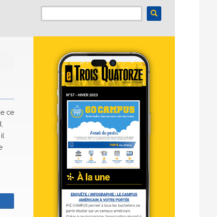
ue ce
,
il
e
z