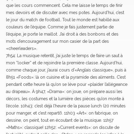
que les cours commencent. Cela me laisse le temps de finir
mes devoirs et de discuter avec mes potes. Aujourd’hui, c’est
le jour du match de football. Tout le monde est habillé aux
couleurs de l’équipe. Comme je fais justement partie de
l’équipe, je porte le maillot. J’ai droit à des bonbons et des
mots d’encouragement sur mon casier de la part des
«cheerleaders».
7h54: La musique retentit, j’ai juste le temps de faire un saut à
mon “locker” et de rejoindre la première classe. Aujourd’hui,
comme chaque jour, j’aurai cours d’«Anglais classique», puis à
8h51 «Foods»: là on cuisine et la pyramide des aliments. C’est
pendant cette heure là qu’on se lève pour «plaider l’allégeance
au drapeau». À 9h47, «Drama»: on joue, on prépare aussi les
décors, les costumes et la lumière des pièces qu’on monte à
l’école. 10h43: c’est déjà l’heure de la pause lunch (20 minutes
pour manger, et c’est reparti!). 11h03 «Art»: on fabrique, on
dessine, on peint, tout en écoutant de la musique. 11h57
«Maths»: classique! 12h52: «Current events»: on discute de