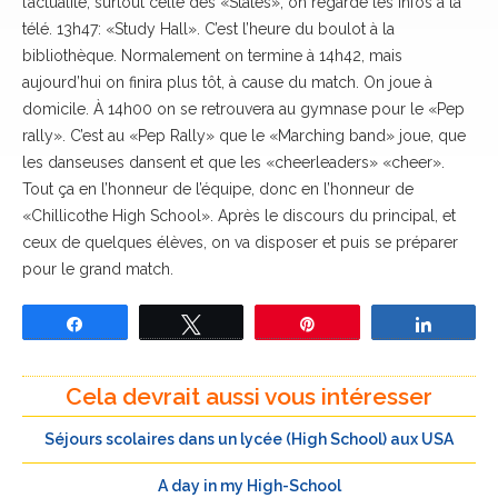
l’actualité, surtout celle des «States»; on regarde les infos à la
télé. 13h47: «Study Hall». C’est l’heure du boulot à la
bibliothèque. Normalement on termine à 14h42, mais
aujourd’hui on finira plus tôt, à cause du match. On joue à
domicile. À 14h00 on se retrouvera au gymnase pour le «Pep
rally». C’est au «Pep Rally» que le «Marching band» joue, que
les danseuses dansent et que les «cheerleaders» «cheer».
Tout ça en l’honneur de l’équipe, donc en l’honneur de
«Chillicothe High School». Après le discours du principal, et
ceux de quelques élèves, on va disposer et puis se préparer
pour le grand match.
Partagez
Tweetez
Épingle
Partage
Cela devrait aussi vous intéresser
Séjours scolaires dans un lycée (High School) aux USA
A day in my High-School