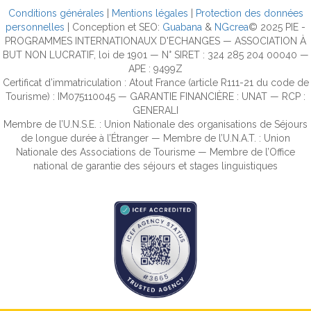
Conditions générales
|
Mentions légales
|
Protection des données
personnelles
| Conception et SEO:
Guabana
&
NGcrea
© 2025 PIE -
PROGRAMMES INTERNATIONAUX D'ECHANGES — ASSOCIATION À
BUT NON LUCRATIF, loi de 1901 — N° SIRET : 324 285 204 00040 —
APE : 9499Z
Certificat d’immatriculation : Atout France (article R111-21 du code de
Tourisme) : IM075110045 — GARANTIE FINANCIÈRE : UNAT — RCP :
GENERALI
Membre de l’U.N.S.E. : Union Nationale des organisations de Séjours
de longue durée à l’Étranger — Membre de l’U.N.A.T. : Union
Nationale des Associations de Tourisme — Membre de l’Office
national de garantie des séjours et stages linguistiques