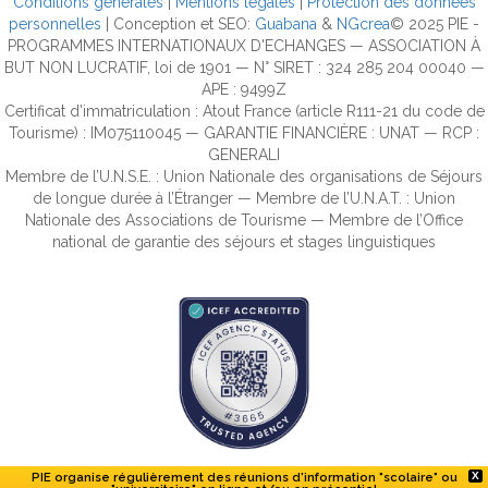
Conditions générales
|
Mentions légales
|
Protection des données
personnelles
| Conception et SEO:
Guabana
&
NGcrea
© 2025 PIE -
PROGRAMMES INTERNATIONAUX D'ECHANGES — ASSOCIATION À
BUT NON LUCRATIF, loi de 1901 — N° SIRET : 324 285 204 00040 —
APE : 9499Z
Certificat d’immatriculation : Atout France (article R111-21 du code de
Tourisme) : IM075110045 — GARANTIE FINANCIÈRE : UNAT — RCP :
GENERALI
Membre de l’U.N.S.E. : Union Nationale des organisations de Séjours
de longue durée à l’Étranger — Membre de l’U.N.A.T. : Union
Nationale des Associations de Tourisme — Membre de l’Office
national de garantie des séjours et stages linguistiques
PIE organise régulièrement des réunions d'information "scolaire" ou
X