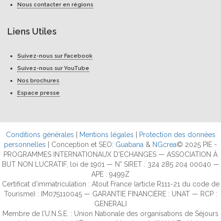
Nous contacter en régions
Liens Utiles
Suivez-nous sur Facebook
Suivez-nous sur YouTube
Nos brochures
Espace presse
Conditions générales
|
Mentions légales
|
Protection des données
personnelles
| Conception et SEO:
Guabana
&
NGcrea
© 2025 PIE -
PROGRAMMES INTERNATIONAUX D'ECHANGES — ASSOCIATION À
BUT NON LUCRATIF, loi de 1901 — N° SIRET : 324 285 204 00040 —
APE : 9499Z
Certificat d’immatriculation : Atout France (article R111-21 du code de
Tourisme) : IM075110045 — GARANTIE FINANCIÈRE : UNAT — RCP :
GENERALI
Membre de l’U.N.S.E. : Union Nationale des organisations de Séjours