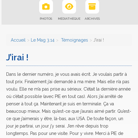
PHOTOS
MÉDIATHÈQUE
ARCHIVES
Accueil
Le Mag 3.14
Témoignages
J’irai !
J’irai !
Dans le dernier numéro, je vous avais écrit. Je voulais partir à
tout prix. Finalement j’ai demandé à ma mère. Mais elle n’a pas
voulu. Elle ne m’a pas prise au sérieux. C’était la dernière année
où c’était possible (avec PIE en tout cas). Alors j’ai arrêté de
penser à tout ça. Maintenant je suis en terminale. Ça va
beaucoup mieux. Mais qu’est-ce que j’aurais aimé partir. Qu’est-
ce que j’aimerais y être, là-bas, aux USA. De toute façon, un
jour je partirai, un jour j’y serai. J’en rêve depuis trop
longtemps. Pas pour une visite. Pour y vivre. Merci à PIE de