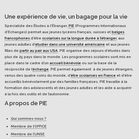
Une expérience de vie, un bagage pour la vie
Spécialiste des Études à l'Étranger,
PIE
(Programmes Internationaux
d’Echanges) permet aux jeunes lycéens français, suisses et
belges
francophones
d’être
scolarisés sur la longue durée à l’étranger
, aux
jeunes adultes d’
étudier dans une université américaine
et aux jeunes
filles de
partir au pair aux USA
. PIE organise des séjours d’études dans
plus de 25 pays dans le monde. Les programmes scolaires sont mis en
place dans le cadre d’un
accueil bénévole
ou sur la base de la
réciprocité de l’
échange
. PIE permet également à de jeunes étrangers,
venus des quatre coins du monde, d’
être scolarisés en France
et d’être
accueillis bénévolement par des familles françaises. PIE travaille à la
formation des adolescents et des jeunes adultes et les aide à acquérir
à la fois des outils et de l’autonomie.
A propos de PIE
Qui sommes-nous ?
Membre de l’OFFICE
Membre de l’UNSE