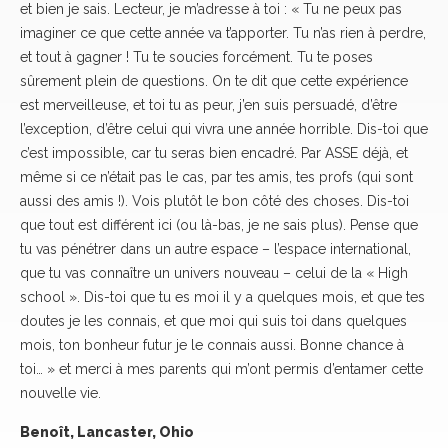
et bien je sais. Lecteur, je m’adresse à toi : « Tu ne peux pas
imaginer ce que cette année va t’apporter. Tu n’as rien à perdre,
et tout à gagner ! Tu te soucies forcément. Tu te poses
sûrement plein de questions. On te dit que cette expérience
est merveilleuse, et toi tu as peur, j’en suis persuadé, d’être
l’exception, d’être celui qui vivra une année horrible. Dis-toi que
c’est impossible, car tu seras bien encadré. Par ASSE déjà, et
même si ce n’était pas le cas, par tes amis, tes profs (qui sont
aussi des amis !). Vois plutôt le bon côté des choses. Dis-toi
que tout est différent ici (ou là-bas, je ne sais plus). Pense que
tu vas pénétrer dans un autre espace – l’espace international,
que tu vas connaître un univers nouveau – celui de la « High
school ». Dis-toi que tu es moi il y a quelques mois, et que tes
doutes je les connais, et que moi qui suis toi dans quelques
mois, ton bonheur futur je le connais aussi. Bonne chance à
toi… » et merci à mes parents qui m’ont permis d’entamer cette
nouvelle vie.
Benoît, Lancaster, Ohio