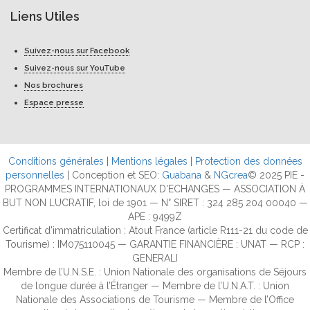
Liens Utiles
Suivez-nous sur Facebook
Suivez-nous sur YouTube
Nos brochures
Espace presse
Conditions générales
|
Mentions légales
|
Protection des données
personnelles
| Conception et SEO:
Guabana
&
NGcrea
© 2025 PIE -
PROGRAMMES INTERNATIONAUX D'ECHANGES — ASSOCIATION À
BUT NON LUCRATIF, loi de 1901 — N° SIRET : 324 285 204 00040 —
APE : 9499Z
Certificat d’immatriculation : Atout France (article R111-21 du code de
Tourisme) : IM075110045 — GARANTIE FINANCIÈRE : UNAT — RCP :
GENERALI
Membre de l’U.N.S.E. : Union Nationale des organisations de Séjours
de longue durée à l’Étranger — Membre de l’U.N.A.T. : Union
Nationale des Associations de Tourisme — Membre de l’Office