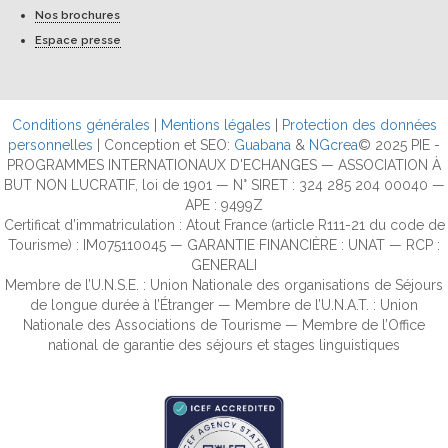
Nos brochures
Espace presse
Conditions générales
|
Mentions légales
|
Protection des données
personnelles
| Conception et SEO:
Guabana
&
NGcrea
© 2025 PIE -
PROGRAMMES INTERNATIONAUX D'ECHANGES — ASSOCIATION À
BUT NON LUCRATIF, loi de 1901 — N° SIRET : 324 285 204 00040 —
APE : 9499Z
Certificat d’immatriculation : Atout France (article R111-21 du code de
Tourisme) : IM075110045 — GARANTIE FINANCIÈRE : UNAT — RCP :
GENERALI
Membre de l’U.N.S.E. : Union Nationale des organisations de Séjours
de longue durée à l’Étranger — Membre de l’U.N.A.T. : Union
Nationale des Associations de Tourisme — Membre de l’Office
national de garantie des séjours et stages linguistiques