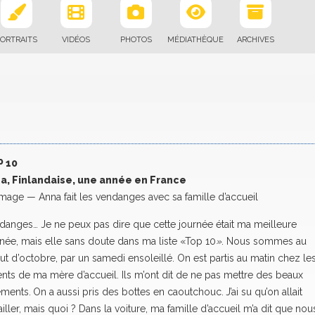
ORTRAITS
VIDÉOS
PHOTOS
MÉDIATHÈQUE
ARCHIVES
 10
a, Finlandaise, une année en France
image — Anna fait les vendanges avec sa famille d’accueil
danges… Je ne peux pas dire que cette journée était ma meilleure
rnée, mais elle sans doute dans ma liste «Top 10
»
. Nous sommes au
t d’octobre, par un samedi ensoleillé. On est partis au matin chez le
ents de ma mère d’accueil. Ils m’ont dit de ne pas mettre des beaux
ments. On a aussi pris des bottes en caoutchouc. J’ai su qu’on allait
ailler, mais quoi ? Dans la voiture, ma famille d’accueil m’a dit que nou