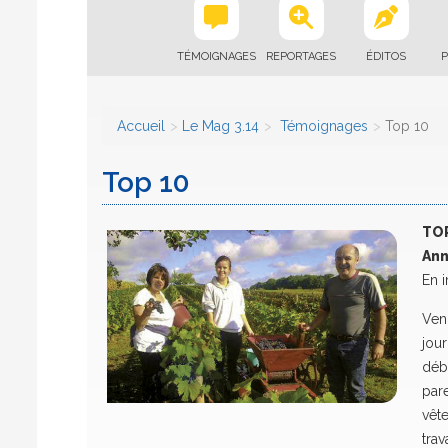
TÉMOIGNAGES
REPORTAGES
ÉDITOS
P
Accueil
Le Mag 3.14
Témoignages
Top 10
Top 10
TOP
Ann
En 
Ven
jou
débu
par
vête
trav