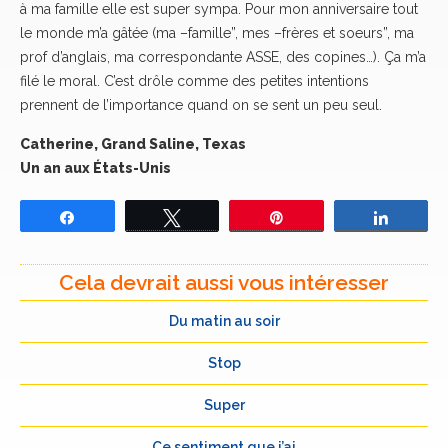
à ma famille elle est super sympa. Pour mon anniversaire tout
le monde m’a gâtée (ma –famille”, mes –frères et soeurs”, ma
prof d’anglais, ma correspondante ASSE, des copines…). Ça m’a
filé le moral. C’est drôle comme des petites intentions
prennent de l’importance quand on se sent un peu seul.
Catherine, Grand Saline, Texas
Un an aux États-Unis
Partagez
Tweetez
Épingle
Partage
Cela devrait aussi vous intéresser
Du matin au soir
Stop
Super
Ce sentiment que j’ai