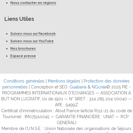
Nous contacter en régions
Liens Utiles
Suivez-nous sur Facebook
Suivez-nous sur YouTube
Nos brochures
Espace presse
Conditions générales
|
Mentions légales
|
Protection des données
personnelles
| Conception et SEO:
Guabana
&
NGcrea
© 2025 PIE -
PROGRAMMES INTERNATIONAUX D'ECHANGES — ASSOCIATION À
BUT NON LUCRATIF, loi de 1901 — N° SIRET : 324 285 204 00040 —
APE : 9499Z
Certificat d’immatriculation : Atout France (article R111-21 du code de
Tourisme) : IM075110045 — GARANTIE FINANCIÈRE : UNAT — RCP :
GENERALI
Membre de l’U.N.S.E. : Union Nationale des organisations de Séjours